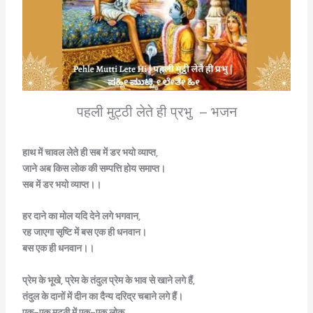
पहली मुट्ठी लेते ही प्रभु – भजन
हाथ
में
चावल
लेते
ही
सब
में
डर
भयो
व्याप्त,
जाने
अब
किस
लोक
की
सम्पत्ति
होय
समाप्त।
सब
में
डर
भयो
व्याप्त।।
हर
दाने
का
मोल
यदि
देने
लगे
भगवान,
रह
जाएगा
सृष्टि
में
बस
एक
ही
धनवान।
बस
एक
ही
धनवान।।
प्रेम
के
भूखे,
प्रेम
के
तंदुल
प्रेम
के
भाव
से
खाने
लगे
हैं,
तंदुल
के
दानों
में
दीन
का
दैन्य
दरिद्र
चबाने
लगे
हैं।
एक-
एक
मुट्ठी
में
एक-
एक
लोक…