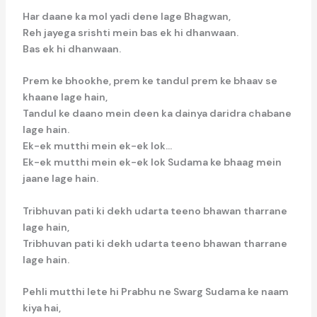
Har daane ka mol yadi dene lage Bhagwan,
Reh jayega srishti mein bas ek hi dhanwaan.
Bas ek hi dhanwaan.
Prem ke bhookhe, prem ke tandul prem ke bhaav se
khaane lage hain,
Tandul ke daano mein deen ka dainya daridra chabane
lage hain.
Ek-ek mutthi mein ek-ek lok…
Ek-ek mutthi mein ek-ek lok Sudama ke bhaag mein
jaane lage hain.
Tribhuvan pati ki dekh udarta teeno bhawan tharrane
lage hain,
Tribhuvan pati ki dekh udarta teeno bhawan tharrane
lage hain.
Pehli mutthi lete hi Prabhu ne Swarg Sudama ke naam
kiya hai,