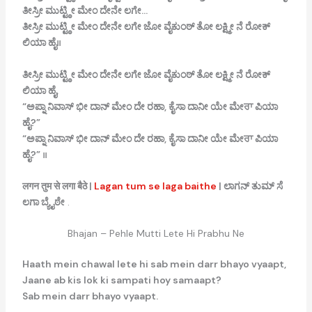
ತೀಸ್ರೀ
ಮುಟ್ಟ್ಠೀ
ಮೇಂ
ದೇನೇ
ಲಗೇ…
ತೀಸ್ರೀ
ಮುಟ್ಟ್ಠೀ
ಮೇಂ
ದೇನೇ
ಲಗೇ
ಜೋ
ವೈಕುಂಠ್
ತೋ
ಲಕ್ಷ್ಮೀ
ನೆ
ರೋಕ್
ಲಿಯಾ
ಹೈ।।
ತೀಸ್ರೀ
ಮುಟ್ಟ್ಠೀ
ಮೇಂ
ದೇನೇ
ಲಗೇ
ಜೋ
ವೈಕುಂಠ್
ತೋ
ಲಕ್ಷ್ಮೀ
ನೆ
ರೋಕ್
ಲಿಯಾ
ಹೈ,
“
ಅಪ್ನಾ
ನಿವಾಸ್
ಭೀ
ದಾನ್
ಮೇಂ
ದೇ
ರಹಾ,
ಕೈಸಾ
ದಾನೀ
ಯೇ
ಮೇਰਾ
ಪಿಯಾ
ಹೈ?”
“
ಅಪ್ನಾ
ನಿವಾಸ್
ಭೀ
ದಾನ್
ಮೇಂ
ದೇ
ರಹಾ,
ಕೈಸಾ
ದಾನೀ
ಯೇ
ಮೇਰਾ
ಪಿಯಾ
ಹೈ?”
।।
लगन तुम से लगा बैठे |
Lagan tum se laga baithe
| ಲಾಗನ್ ತುಮ್ ಸೆ
ಲಗಾ ಬ್ಯೈಠೇ
.
Bhajan – Pehle Mutti Lete Hi Prabhu Ne
Haath mein chawal lete hi sab mein darr bhayo vyaapt,
Jaane ab kis lok ki sampati hoy samaapt?
Sab mein darr bhayo vyaapt.