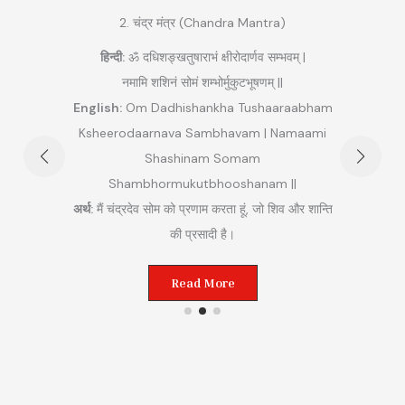
2. चंद्र मंत्र (Chandra Mantra)
हिन्दी:
ॐ दधिशङ्खतुषाराभं क्षीरोदार्णव सम्भवम् |
|
नमामि शशिनं सोमं शम्भोर्मुकुटभूषणम् ||
हि
English:
Om Dadhishankha Tushaaraabham
am
Ksheerodaarnava Sambhavam | Namaami
Maha
rim
Shashinam Somam
am ||
Shambhormukutbhooshanam ||
अर्थ:
म
म (लाल)
अर्थ:
मैं चंद्रदेव सोम को प्रणाम करता हूं, जो शिव और शान्ति
 करता
की प्रसादी है।
Read More