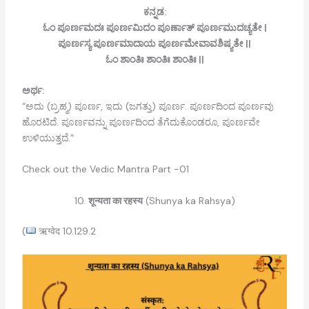
ಕನ್ನಡ:
ಓಂ ಪೂರ್ಣಮದಃ ಪೂರ್ಣಮಿದಂ ಪೂರ್ಣಾತ್ ಪೂರ್ಣಮುದಚ್ಯತೇ |
ಪೂರ್ಣಸ್ಯ ಪೂರ್ಣಮಾದಾಯ ಪೂರ್ಣಮೇವಾವಶಿಷ್ಯತೇ ||
ಓಂ ಶಾಂತಿಃ ಶಾಂತಿಃ ಶಾಂತಿಃ ||
ಅರ್ಥ:
“ಅದು (ಬ್ರಹ್ಮ) ಪೂರ್ಣ, ಇದು (ಜಗತ್ತು) ಪೂರ್ಣ. ಪೂರ್ಣದಿಂದ ಪೂರ್ಣವು
ಹೊರಟಿದೆ. ಪೂರ್ಣವನ್ನು ಪೂರ್ಣದಿಂದ ತೆಗೆದುಕೊಂಡರೂ, ಪೂರ್ಣವೇ
ಉಳಿಯುತ್ತದೆ.”
Check out the Vedic Mantra Part -01
10.
शून्यता का रहस्य
(Shunya ka Rahsya)
(
ऋग्वेद 10.129.2