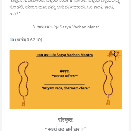
“ಎಲ್ಲರೂ ಸುಖವಾಗಿರಲಿ, ಎಲ್ಲರೂ ನಿರೋಗಿಗಳಾಗಿರಲಿ, ಎಲ್ಲರೂ ಒಳ್ಳೆಯದನ್ನು
ನೋಡಲಿ, ಯಾರೂ ದುಃಖವನ್ನು ಅನುಭವಿಸಬಾರದು. ಓಂ ಶಾಂತಿ, ಶಾಂತಿ,
ಶಾಂತಿ.”
8.
सत्य वचन मंत्र
Satya Vachan Mantr
(ऋग्वेद 3.62.10)
संस्कृत:
“सत्यं वद धर्मं चर।”