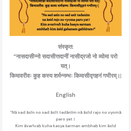
संस्कृत:
“नासदासीन्नो सदासीत्तदानीं नासीद्रजो नो व्योमा परो
यत्।
किमावरीवः कुह कस्य शर्मन्नम्भः किमासीद्गहनं गभीरम्।
|
English
“Nā sad āsīn no sad āsīt tadānīm nā āsīd rajo no vyomā
paro yat।
Kim āvarīvaḥ kuha kasya śarman ambhaḥ kim āsīd