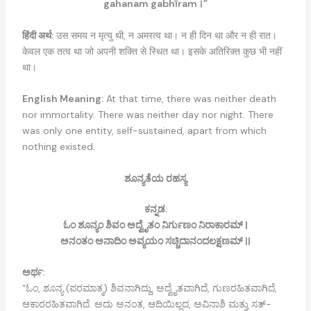
gahanam gabhīram।”
हिंदी अर्थ:
उस समय न मृत्यु थी, न अमरत्व था। न ही दिन था और न ही रात।
केवल एक तत्व था जो अपनी शक्ति से स्थित था। इसके अतिरिक्त कुछ भी नहीं
था।
English Meaning:
At that time, there was neither death
nor immortality. There was neither day nor night. There
was only one entity, self-sustained, apart from which
nothing existed.
ಶೂನ್ಯತೆಯ ರಹಸ್ಯ
ಕನ್ನಡ:
ಓಂ ಶೂನ್ಯಂ ಶಿವಂ ಅದ್ವೈತಂ ನಿರ್ಗುಣಂ ನಿರಾಕಾರಮ್ |
ಅನಂತಂ ಅನಾದಿಂ ಅವ್ಯಯಂ ಸಚ್ಚಿದಾನಂದಲಕ್ಷಣಮ್ ||
ಅರ್ಥ:
“ಓಂ, ಶೂನ್ಯ (ಪರಮಾತ್ಮ) ಶಿವನಾಗಿದ್ದು, ಅದ್ವೈತವಾಗಿದೆ, ಗುಣರಹಿತವಾಗಿದೆ,
ಆಕಾರರಹಿತವಾಗಿದೆ. ಅದು ಅನಂತ, ಆದಿಯಿಲ್ಲದ, ಅವಿನಾಶಿ ಮತ್ತು ಸತ್-