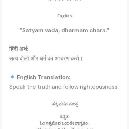
English
“Satyam vada, dharmam chara.”
हिंदी अर्थ:
सत्य बोलो और धर्म का आचरण करो।
English Translation:
Speak the truth and follow righteousness.
ಸತ್ಯ ವಚನ ಮಂತ್ರ
ಕನ್ನಡ:
ಓಂ ಸತ್ಯಮೇವ ಜಯತೇ ನಾನೃತಂ |