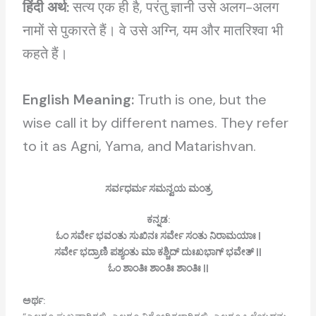
हिंदी अर्थ:
सत्य एक ही है, परंतु ज्ञानी उसे अलग-अलग
नामों से पुकारते हैं। वे उसे अग्नि, यम और मातरिश्वा भी
कहते हैं।
English Meaning:
Truth is one, but the
wise call it by different names. They refer
to it as Agni, Yama, and Matarishvan.
ಸರ್ವಧರ್ಮ ಸಮನ್ವಯ ಮಂತ್ರ
ಕನ್ನಡ:
ಓಂ ಸರ್ವೇ ಭವಂತು ಸುಖಿನಃ ಸರ್ವೇ ಸಂತು ನಿರಾಮಯಾಃ |
ಸರ್ವೇ ಭದ್ರಾಣಿ ಪಶ್ಯಂತು ಮಾ ಕಶ್ಚಿದ್ ದುಃಖಭಾಗ್ ಭವೇತ್ ||
ಓಂ ಶಾಂತಿಃ ಶಾಂತಿಃ ಶಾಂತಿಃ ||
ಅರ್ಥ: