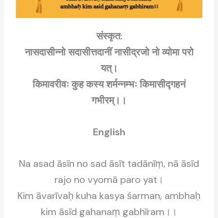
संस्कृत:
नासदासीन्नो सदासीत्तदानीं नासीद्रजो नो व्योमा परो
यत्।
किमावरीवः कुह कस्य शर्मन्नम्भः किमासीद्गहनं
गभीरम्।।
English
Na asad āsīn no sad āsīt tadānīṃ, nā āsīd
rajo no vyomā paro yat।
Kim āvarīvaḥ kuha kasya śarman, ambhaḥ
kim āsīd gahanaṃ gabhīram।।