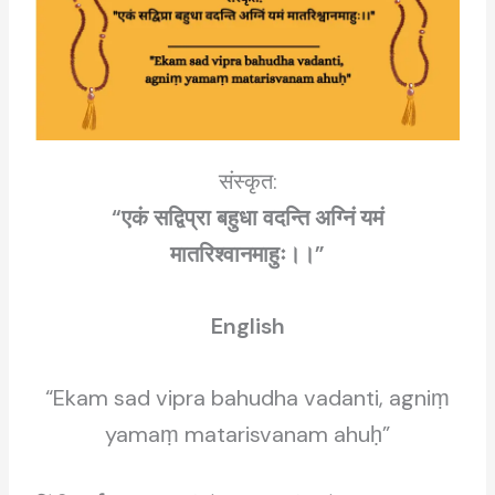
संस्कृत:
“एकं सद्विप्रा बहुधा वदन्ति अग्निं यमं
मातरिश्वानमाहुः।।”
English
“Ekam sad vipra bahudha vadanti, agniṃ
yamaṃ matarisvanam ahuḥ”