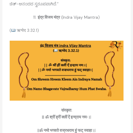
ಚಿತ್-ಆನಂದದ ಸ್ವರೂಪವಾಗಿದೆ.”
11.
इंद्र विजय मंत्र
(Indra Vijay Mantra)
(
ऋग्वेद 3.32.1)
संस्कृत:
|| ॐ श्रीं ह्रीं क्लीं ऐं इन्द्राय नमः।
|
||
ॐ नमो भगवते वज्रधराय हुं फट् स्वाहा।
|