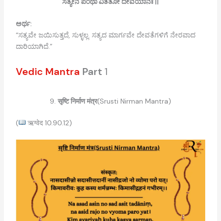
ಸತ್ಯೇನ ಪಂಥಾ ವಿತತೋ ದೇವಯಾನಃ ||
ಅರ್ಥ:
“ಸತ್ಯವೇ ಜಯಿಸುತ್ತದೆ, ಸುಳ್ಳಲ್ಲ. ಸತ್ಯದ ಮಾರ್ಗವೇ ದೇವತೆಗಳಿಗೆ ನೇರವಾದ
ದಾರಿಯಾಗಿದೆ.”
Vedic Mantra
Part
1
9.
सृष्टि निर्माण मंत्र
(Srusti Nirman Mantra)
(
ऋग्वेद 10.90.12)