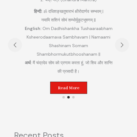
3. मंगल मंत्र (Man
ॐ दधिशङ्खतुषाराभं क्षीरोदार्णव सम्भवम् |
नमामि शशिनं सोमं शम्भोर्मुकुटभूषणम् ||
हिन्दी:
ॐ अङ्गारकाय महाभागाय
Om Dadhishankha Tushaaraabham
English:
Om Anga
odaarnava Sambhavam | Namaami
Mahaabhaagaaya Mangal
Shashinam Somam
||
ambhormukutbhooshanam ||
अर्थ:
मैं मंगल ग्रह को प्रणाम करता
्रदेव सोम को प्रणाम करता हूं, जो शिव और शान्ति
विजय का प्रती
की प्रसादी है।
Read Mo
Read More
Recent Posts