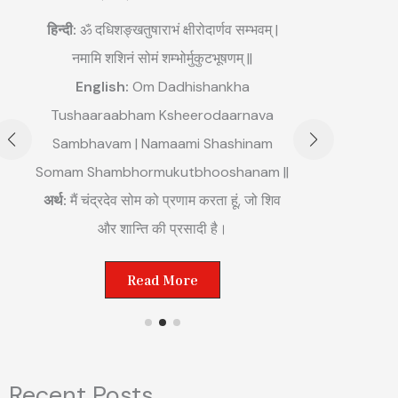
3. मं
हिन्दी:
ॐ दधिशङ्खतुषाराभं क्षीरोदार्णव सम्भवम् |
नमामि शशिनं सोमं शम्भोर्मुकुटभूषणम् ||
हिन्दी:
ॐ अङ्ग
English:
Om Dadhishankha
Engli
Tushaaraabham Ksheerodaarnava
Mahaabha
Sambhavam | Namaami Shashinam
Somam Shambhormukutbhooshanam ||
अर्थ:
मैं मंगल
अर्थ:
मैं चंद्रदेव सोम को प्रणाम करता हूं, जो शिव
शक्त
और शान्ति की प्रसादी है।
Read More
Recent Posts