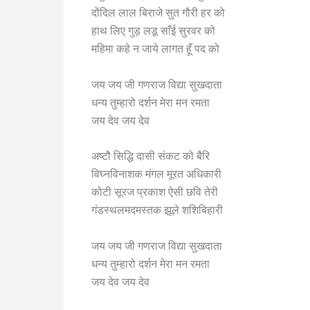
दोंदिल लाल बिराजे सुत गौरी हर को
3. मंगल मंत्र (Ma
हाथ लिए गुड़ लडू साँई सुरवर को
हिन्दी:
ॐ अङ्गारकाय महाभागा
महिमा कहे न जाये लागत हूँ पद को
English:
Om Ang
जय जय जी गणराज विद्या सुखदाता
Mahaabhaagaaya Ma
धन्य तुम्हारो दर्शन मेरा मन रमता
Namah 
जय देव जय देव
अर्थ:
मैं मंगल ग्रह को प्रणा
अष्टौ सिद्धि दासी संकट को बैरि
शक्ति और विजय का
विघ्नविनाशक मंगल मूरत अधिकारी
कोटी सूरज प्रकाश ऐसी छवि तेरी
Read M
गंडस्थलमदमस्तक झूले शशिबिहारी
जय जय जी गणराज विद्या सुखदाता
धन्य तुम्हारो दर्शन मेरा मन रमता
जय देव जय देव