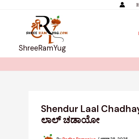
Skip
to
content
ShreeRamYug
Shendur Laal Chadhayo |
ಲಾಲ್ ಚಡಾಯೋ