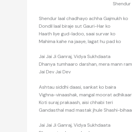
Shendur
Shendur laal chadhayo achha Gajmukh ko
Dondil laal biraje sut Gauri-Har ko
Haath liye gud-ladoo, saai survar ko
Mahima kahe na jaaye, lagat hu pad ko
Jai Jai Ji Ganraj, Vidya Sukhdaata
Dhanya tumhaaro darshan, mera mann ram
Jai Dev Jai Dev
Ashtau siddhi daasi, sankat ko baira
Vighna-vinaashak, mangal moorat adhikaar
Koti suraj prakaash, aisi chhabi teri
Gandasthal mad mastak jhule Shashi-bihaa
Jai Jai Ji Ganraj, Vidya Sukhdaata