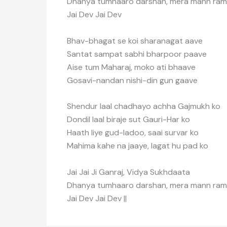
Dhanya tumhaaro darshan, mera mann ram
Jai Dev Jai Dev
Bhav-bhagat se koi sharanagat aave
Santat sampat sabhi bharpoor paave
Aise tum Maharaj, moko ati bhaave
Gosavi-nandan nishi-din gun gaave
Shendur laal chadhayo achha Gajmukh ko
Dondil laal biraje sut Gauri-Har ko
Haath liye gud-ladoo, saai survar ko
Mahima kahe na jaaye, lagat hu pad ko
Jai Jai Ji Ganraj, Vidya Sukhdaata
Dhanya tumhaaro darshan, mera mann ram
Jai Dev Jai Dev ||