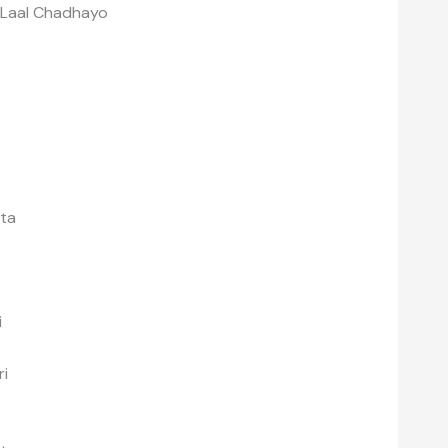
 Laal Chadhayo
ta
i
ri