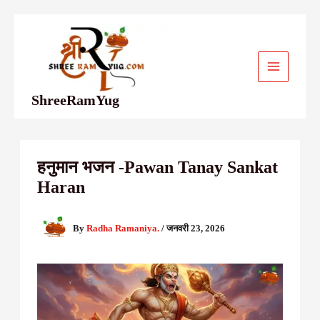
Skip
to
content
ShreeRamYug
हनुमान भजन -Pawan Tanay Sankat
Haran
By
Radha Ramaniya.
/
जनवरी 23, 2026