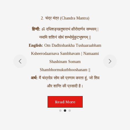
2. चंद्र मंत्र (Chandra Mantra)
)
हिन्दी:
ॐ दधिशङ्खतुषाराभं क्षीरोदार्णव सम्भवम् |
3
्युतिम् |
नमामि शशिनं सोमं शम्भोर्मुकुटभूषणम् ||
रम् ||
हिन्दी:
ॐ अ
English:
Om Dadhishankha Tushaaraabham
aasham
English:
Ksheerodaarnava Sambhavam | Namaami
amo’rim
Shashinam Somam
akaram ||
अर्थ:
मैं 
Shambhormukutbhooshanam ||
हूं, जो
अर्थ:
मैं चंद्रदेव सोम को प्रणाम करता हूं, जो शिव
ती है, और
और शान्ति की प्रसादी है।
Read More