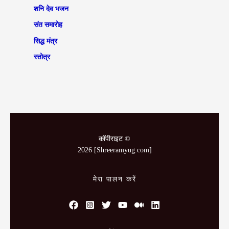
शनि देव भजन
संत समारोह
सिद्ध मंत्र
स्तोत्र
कॉपीराइट ©
2026 [Shreeramyug.com]
मेरा पालन करें