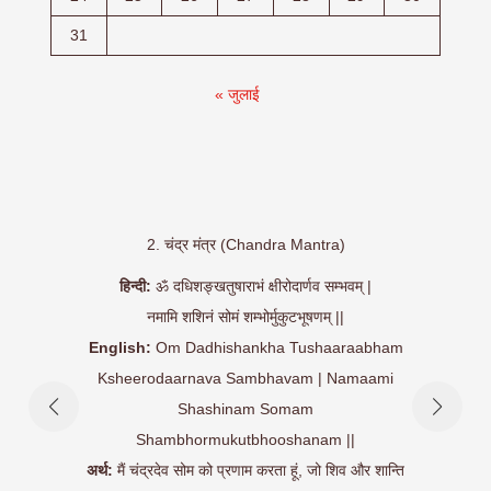
31
« जुलाई
2. चंद्र मंत्र (Chandra Mantra)
हिन्दी:
ॐ दधिशङ्खतुषाराभं क्षीरोदार्णव सम्भवम् |
 |
नमामि शशिनं सोमं शम्भोर्मुकुटभूषणम् ||
हि
English:
Om Dadhishankha Tushaaraabham
am
Ksheerodaarnava Sambhavam | Namaami
Mah
rim
Shashinam Somam
am ||
Shambhormukutbhooshanam ||
अर्थ:
म
ुम (लाल)
अर्थ:
मैं चंद्रदेव सोम को प्रणाम करता हूं, जो शिव और शान्ति
 करता