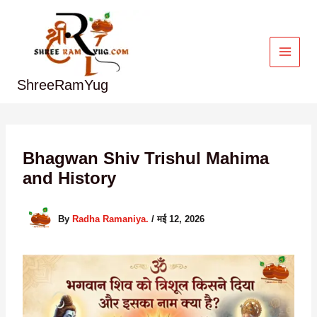
Skip
to
content
ShreeRamYug
Bhagwan Shiv Trishul Mahima
and History
By
Radha Ramaniya.
/
मई 12, 2026