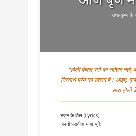
3. मंगल मंत्र (Ma
राधा-कृष्ण के 
हिन्दी:
ॐ अङ्गारकाय महाभाग
|
English:
Om Ang
Mahaabhaagaaya Ma
Namah 
“होली केवल रंगों का त्योहार नहीं
अर्थ:
मैं मंगल ग्रह को प्रणा
शक्ति और विजय का
निस्वार्थ प्रेम का उत्सव है। आइए, बृज 
साथ होली के 
Read M
भजन के बोल (Lyrics)
अपनी पसंदीदा भाषा चुनें: