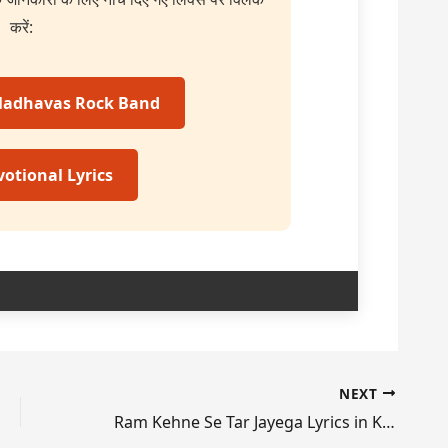
करें:
 Madhavas Rock Band
otional Lyrics
NEXT
Ram Kehne Se Tar Jayega Lyrics in Kannada, English & Hindi