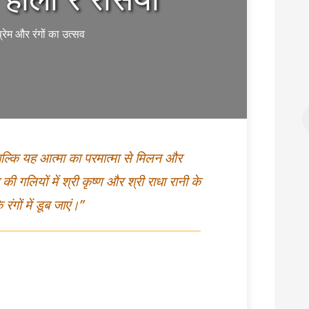
1. सूर्य मंत्र (Surya Mantra)
ngal Mantra)
हिन्दी:
ॐ जपाकुसुमसङ्काशं काश्यपेयं महाद्युतिम् |
प्रेम और रंगों का उत्सव
ाय मंगलाय नमो नमः
तमोऽरिं सर्वपापघ्नं प्रणतोऽस्मि दिवाकरम् ||
English:
Om Japakusuma
aarakaaya
Sankaasham Kaashyapeyam
ngalaaya Namo
Mahaadyutim | Tamo’rim Sarva
||
Paapagnam Pranato’smi Divaakaram
, बल्कि यह आत्मा का परमात्मा से मिलन और
म करता हूं, जो साहस,
||
 प्रतीक है।
अर्थ:
मैं दिवाकर सूर्य को प्रणाम करता हूं, जो
की गलियों में श्री कृष्ण और श्री राधा रानी के
जपाकुसुम (लाल) के कुसुम की तरह चमकती है, और
रंगों में डूब जाएं।”
ore
सभी पापों को नष्ट करता है।
Read More