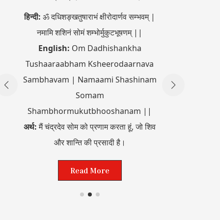
3. मं
हिन्दी:
ॐ दधिशङ्खतुषाराभं क्षीरोदार्णव सम्भवम् |
नमामि शशिनं सोमं शम्भोर्मुकुटभूषणम् ||
हिन्दी:
ॐ अङ्ग
English:
Om Dadhishankha
Tushaaraabham Ksheerodaarnava
Engli
Sambhavam | Namaami Shashinam
Mahaabha
Somam
Shambhormukutbhooshanam ||
अर्थ:
मैं मंगल
अर्थ:
मैं चंद्रदेव सोम को प्रणाम करता हूं, जो शिव
शक्त
और शान्ति की प्रसादी है।
Read More