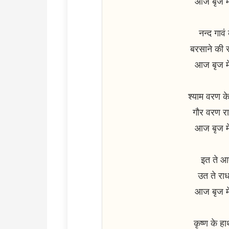
आज बृज मे
नन्द गावं
बरसाने की र
आज बृज मे
श्याम वरण के 
गौर वरण रा
आज बृज मे
इत ते आए
उत ते राध
आज बृज मे
कृष्ण के 