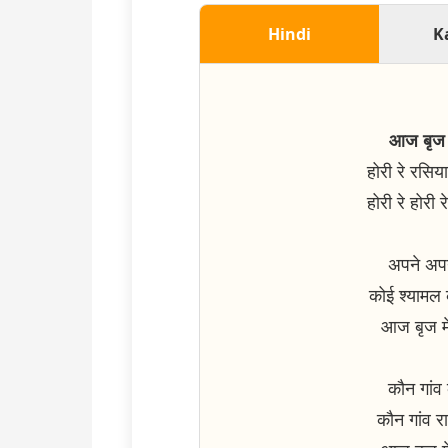
Hindi
K
आज बृज म
होरी रे रसिय
होरी रे होरी 
अपने अपन
कोई श्यामल 
आज बृज मे
कौन गांव 
कौन गांव र