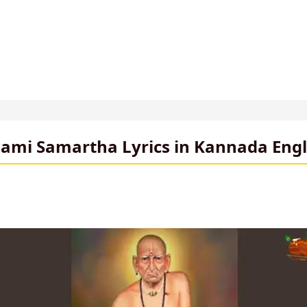
Skip
to
content
ami Samartha Lyrics in Kannada Engli