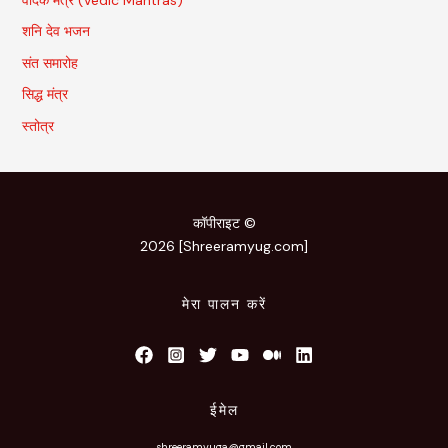
शनि देव भजन
संत समारोह
सिद्ध मंत्र
स्तोत्र
कॉपीराइट ©
2026 [Shreeramyug.com]
मेरा पालन करें
ईमेल
shreeramyuga@gmail.com