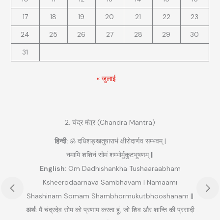
17
18
19
20
21
22
23
24
25
26
27
28
29
30
31
« जुलाई
2. चंद्र मंत्र (Chandra Mantra)
हिन्दी:
ॐ दधिशङ्खतुषाराभं क्षीरोदार्णव सम्भवम् |
नमामि शशिनं सोमं शम्भोर्मुकुटभूषणम् ||
English:
Om Dadhishankha Tushaaraabham
Ksheerodaarnava Sambhavam | Namaami
Shashinam Somam Shambhormukutbhooshanam ||
अ
अर्थ:
मैं चंद्रदेव सोम को प्रणाम करता हूं, जो शिव और शान्ति की प्रसादी
ुम