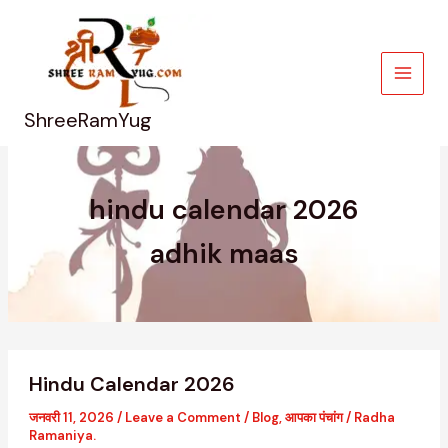
Skip
to
content
ShreeRamYug
hindu calendar 2026
adhik maas
Hindu
Hindu Calendar 2026
Calendar
2026
जनवरी 11, 2026
/
Leave a Comment
/
Blog
,
आपका पंचांग
/
Radha
Ramaniya.