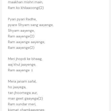
maakhan mishri main,
Ram ko khilaaoongi(2)
Pyari pyari Radhe,
pyare Shyam sang aayenge,
Shyam aayenge,
Ram aayenge(2)
Ram aayenge aayenge,
Ram aayenge(2)
Meri jhopdi ke bhaag,
aaj khul jaayenge,
Ram aayenge ॥
Mera janam safal,
ho jaayega,
tan jhoomega aur,
man geet gaayega(2)
Ram sundar meri,
kismat chamkaayenge,