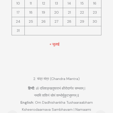
10
11
12
13
14
15
16
17
18
19
20
21
22
23
24
25
26
27
28
29
30
31
« जुलाई
2. चंद्र मंत्र (Chandra Mantra)
हिन्दी:
ॐ दधिशङ्खतुषाराभं क्षीरोदार्णव सम्भवम् |
|
नमामि शशिनं सोमं शम्भोर्मुकुटभूषणम् ||
हि
English:
Om Dadhishankha Tushaaraabham
am
Ksheerodaarnava Sambhavam | Namaami
Maha