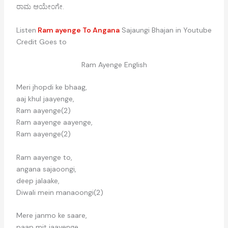
ರಾಮ ಆಯೇಂಗೇ.
Listen
Ram ayenge To Angana
Sajaungi Bhajan in Youtube
Credit Goes to
Ram Ayenge English
Meri jhopdi ke bhaag,
aaj khul jaayenge,
Ram aayenge(2)
Ram aayenge aayenge,
Ram aayenge(2)
Ram aayenge to,
angana sajaoongi,
deep jalaake,
Diwali mein manaoongi(2)
Mere janmo ke saare,
paap mit jaayenge