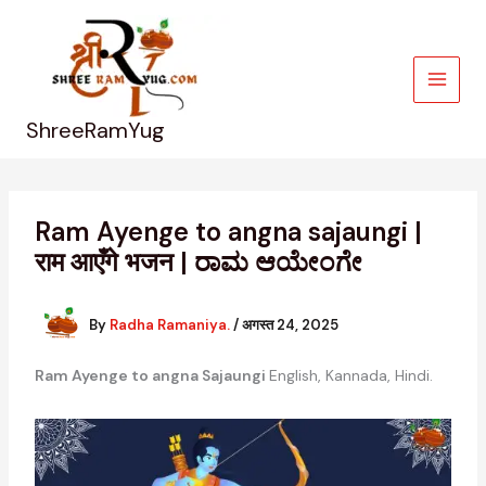
Skip
to
content
ShreeRamYug
Ram Ayenge to angna sajaungi |
राम आएँगे भजन | ರಾಮ ಆಯೇಂಗೇ
By
Radha Ramaniya.
/
अगस्त 24, 2025
Ram Ayenge to angna Sajaungi
English, Kannada, Hindi.