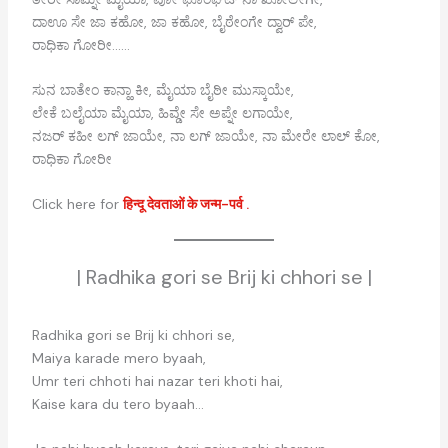
ದಾಊ ಸೇ ಜಾ ಕಹೋ, ಜಾ ಕಹೋ, ಬೈಠೇಂಗೇ ದ್ವಾರ್ ಪೇ,
ರಾಧಿಕಾ ಗೋರೀ……
ಸುನ ಬಾತೇಂ ಕಾನ್ಹಾ ಕೀ, ಮೈಯಾ ಬೈಠೀ ಮುಸ್ಕಾಯೇ,
ಲೇಕೆ ಬಲೈಯಾ ಮೈಯಾ, ಹಿವ್ಡೇ ಸೇ ಅಪ್ನೇ ಲಗಾಯೇ,
ನಜರ್ ಕಹೀ ಲಗ್ ಜಾಯೇ, ನಾ ಲಗ್ ಜಾಯೇ, ನಾ ಮೇರೇ ಲಾಲ್ ಕೋ,
ರಾಧಿಕಾ ಗೋರೀ
Click here for
हिन्दू देवताओं के जन्म-पर्व .
| Radhika gori se Brij ki chhori se |
Radhika gori se Brij ki chhori se,
Maiya karade mero byaah,
Umr teri chhoti hai nazar teri khoti hai,
Kaise kara du tero byaah…