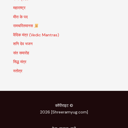
महाराष्ट्र
मीरा के पद
रामचरितमानस
वैदिक मंत्र (Vedic Mantras)
शनि देव भजन
संत समारोह
सिद्ध मंत्र
स्तोत्र
कॉपीराइट ©
2026 [Shreeramyug.com]