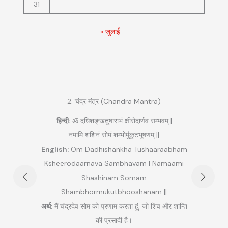
31
« जुलाई
2. चंद्र मंत्र (Chandra Mantra)
हिन्दी:
ॐ दधिशङ्खतुषाराभं क्षीरोदार्णव सम्भवम् |
|
नमामि शशिनं सोमं शम्भोर्मुकुटभूषणम् ||
हि
English:
Om Dadhishankha Tushaaraabham
am
Ksheerodaarnava Sambhavam | Namaami
Maha
rim
Shashinam Somam
am ||
Shambhormukutbhooshanam ||
अर्थ:
म
म (लाल)
अर्थ:
मैं चंद्रदेव सोम को प्रणाम करता हूं, जो शिव और शान्ति
 करता
की प्रसादी है।