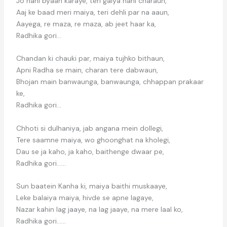
Jo nahi byaah karaye, teri gaiya nahi charaun,
Aaj ke baad meri maiya, teri dehli par na aaun,
Aayega, re maza, re maza, ab jeet haar ka,
Radhika gori…
Chandan ki chauki par, maiya tujhko bithaun,
Apni Radha se main, charan tere dabwaun,
Bhojan main banwaunga, banwaunga, chhappan prakaar
ke,
Radhika gori…
Chhoti si dulhaniya, jab angana mein dollegi,
Tere saamne maiya, wo ghoonghat na kholegi,
Dau se ja kaho, ja kaho, baithenge dwaar pe,
Radhika gori……
Sun baatein Kanha ki, maiya baithi muskaaye,
Leke balaiya maiya, hivde se apne lagaye,
Nazar kahin lag jaaye, na lag jaaye, na mere laal ko,
Radhika gori……