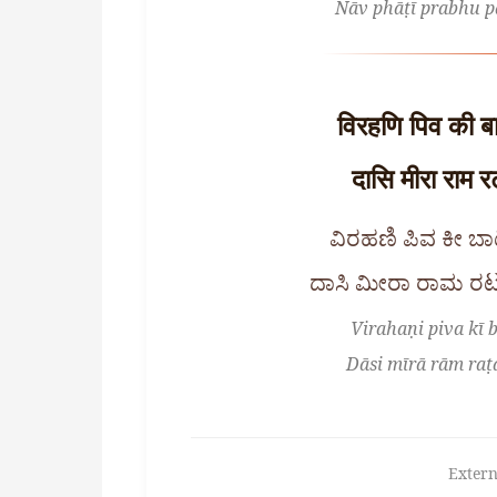
Nāv phāṭī prabhu pā
विरहणि पिव की बा
दासि मीरा राम रट
ವಿರಹಣಿ ಪಿವ ಕೀ ಬ
ದಾಸಿ ಮೀರಾ ರಾಮ ರಟ
Virahaṇi piva kī b
Dāsi mīrā rām raṭa
Extern