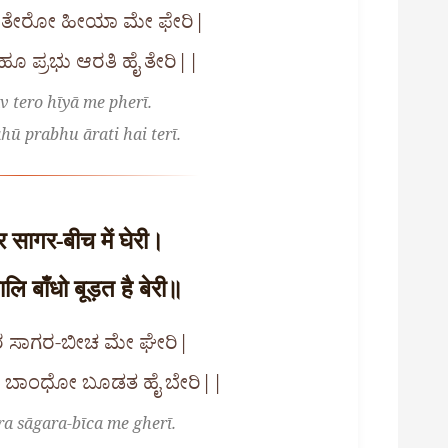
್ ತೇರೋ ಹೀಯಾ ಮೇ ಫೇರಿ|
ಹೂ ಪ್ರಭು ಆರತಿ ಹೈ ತೇರಿ||
v tero hīyā me pherī.
hū prabhu ārati hai terī.
 सागर-बीच में घेरी।
लि बाँधो बूड़त है बेरी॥
 ಸಾಗರ-ಬೀಚ ಮೇ ಘೇರಿ|
ಲಿ ಬಾಂಧೋ ಬೂಡತ ಹೈ ಬೇರಿ||
a sāgara-bīca me gherī.