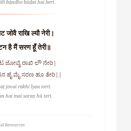
li bāndho būḍat hai berī.
ट जोवै राखि ल्यौ नेरी।
न है मैं सरण हूँ तेरी॥
ಾಟ ಜೋವೈ ರಾಖಿ ಲೌ ನೇರಿ|
ನ ಹೈ ಮೈ ಸರಣ ಹೂ ತೇರಿ||
āṭ jovai rākhi lyau nerī.
n hai mai saraṇ hū terī.
al Resources: