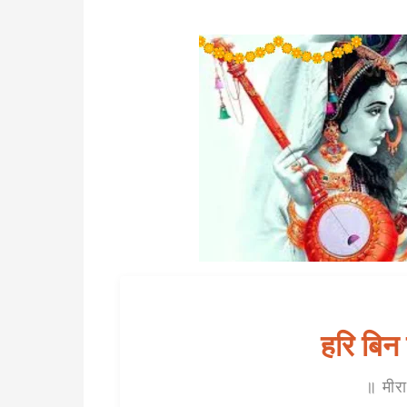
हरि बिन 
॥ मीर