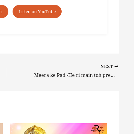
ri
Listen on YouTube
NEXT
Meera ke Pad -He ri main toh prem diwani