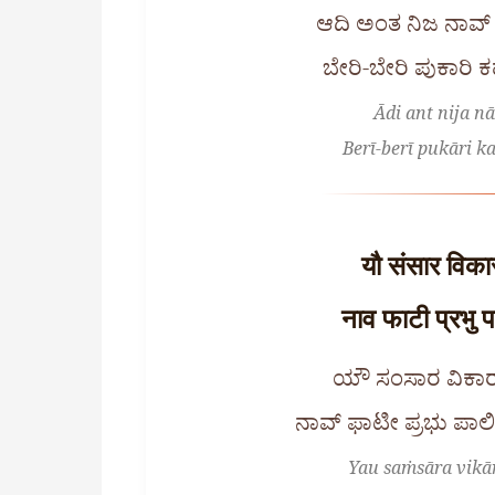
ಆದಿ ಅಂತ ನಿಜ ನಾವ
ಬೇರಿ-ಬೇರಿ ಪುಕಾರಿ ಕ
Ādi ant nija nā
Berī-berī pukāri ka
यौ संसार विकार
नाव फाटी प्रभु पा
ಯೌ ಸಂಸಾರ ವಿಕಾರ
ನಾವ್ ಫಾಟೀ ಪ್ರಭು ಪಾ
Yau saṁsāra vikār