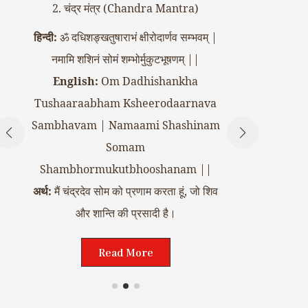
2. चंद्र मंत्र (Chandra Mantra)
3. मं
हिन्दी:
ॐ दधिशङ्खतुषाराभं क्षीरोदार्णव सम्भवम् |
नमामि शशिनं सोमं शम्भोर्मुकुटभूषणम् ||
हिन्दी:
ॐ अङ्ग
English:
Om Dadhishankha
Tushaaraabham Ksheerodaarnava
Engli
Sambhavam | Namaami Shashinam
Mahaabha
Somam
Shambhormukutbhooshanam ||
अर्थ:
मैं मंगल
अर्थ:
मैं चंद्रदेव सोम को प्रणाम करता हूं, जो शिव
शक्त
और शान्ति की प्रसादी है।
Read More