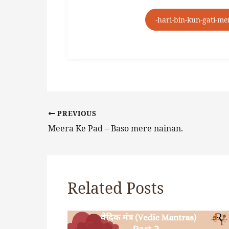
-hari-bin-kun-gati-me
PREVIOUS
Meera Ke Pad – Baso mere nainan.
Related Posts