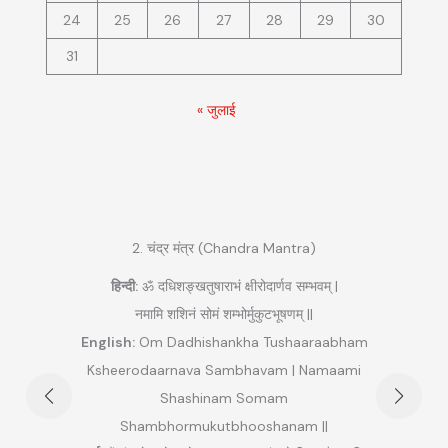
24
25
26
27
28
29
30
31
« जुलाई
2. चंद्र मंत्र (Chandra Mantra)
हिन्दी:
ॐ दधिशङ्खतुषाराभं क्षीरोदार्णव सम्भवम् |
|
नमामि शशिनं सोमं शम्भोर्मुकुटभूषणम् ||
हि
English:
Om Dadhishankha Tushaaraabham
am
Ksheerodaarnava Sambhavam | Namaami
Maha
rim
Shashinam Somam
am ||
Shambhormukutbhooshanam ||
अर्थ:
म
म (लाल)