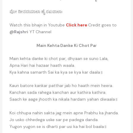
ವೋ ದೀನದಯಾಲಾ ಹೈ ರಖವಾಲಾ।
Watch this bhajn in Youtube
Click here
Credit goes to
@Rajshri
YT Channel
Main Kehta Danke Ki Chot Pa
r
Main kehta danke ki chot par, dhyaan se suno Lala,
Apna Hari hai hazaar haath waala.
Kya kahna samarth Sai ka kya se kya kar daala॥
Kaun batore kankar patthar jab ho haath mein heera.
Kanchan sada rahega kanchan aur kathira kathira.
Saach ke aage jhooth ka nikala hardam yahan diwaala॥
Koi chhupa nahin sakta jag mein apne Prabhu ka jhanda.
Jo usko chhedega uske sar pe padega danda.
Yugon yugon se is dharti par usi ka hai bol baala॥