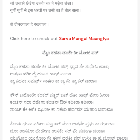
जो उसको छेड़ेगा उसके सर पे पड़ेगा डंडा।
युगों युगों से इस धरती पर उसी का है बोल बाला॥
वो दीनदयाला है रखवाला।
Click here to check out
Sarva Mangal Maanglya
ಮೈಂ ಕಹತಾ ಡಂಕೇ ಕೀ ಚೋಟ ಪರ್
ಮೈಂ ಕಹತಾ ಡಂಕೇ ಕೀ ಚೋಟ ಪರ್, ಧ್ಯಾನ ಸೇ ಸುನೇಓ ಲಾಲಾ,
ಅಪನಾ ಹರೀ ಹೈ ಹಜಾರ ಹಾಥ್ ವಾಲಾ।
ಕ್ಯಾ ಕಹನಾ ಸಮರ್ಥ್ ಸಾಈಂ ಕಾ ಕ್ಯಾ ಸೇ ಕ್ಯಾ ಕರ್ ಡಾಲಾ॥
ಕೌನ್ ಬಟೋರೇ ಕಂಕರ್ ಪತ್ಥರ್ ಜಬ್ ಹೋ ಹಾಥ್ ಮೇಂ ಹೀರಾ।
ಕಂಚನ್ ಸದಾ ರಹೇಗಾ ಕಂಚನ್ ಔರ್ ಕಠೀರಾ ಕಠೀರಾ।
ಸಾಂಚ್ ಕೇ ಆಗೇ ಝೂಠ್ ಕಾ ನಿಕಲಾ ಹರ್ದಮ್ ಯಹಾಂ ದಿವಾಲಾ॥
ಕೋಈ ಛುಪಾ ನಹೀಂ ಸಕ್ತಾ ಜಗ್ ಮೇಂ ಅಪನೇ ಪ್ರಭು ಕಾ ಝಂಡಾ।
ಜೋ ಉಸಕೋ ಛೇಡೇಗಾ ಉಸಕೇ ಸರ್ ಪೇ ಪಡೇಗಾ ಡಂಡಾ।
ಯುಗೋಂ ಯುಗೋಂ ಸೇ ಈಸ್ ಧರತೀ ಪರ್ ಉಸೀ ಕಾ ಹೈ ಬೋಲ್ ಬಾಲಾ॥