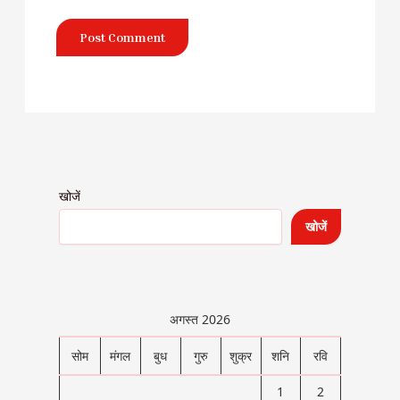
खोजें
खोजें
अगस्त 2026
सोम
मंगल
बुध
गुरु
शुक्र
शनि
रवि
1
2