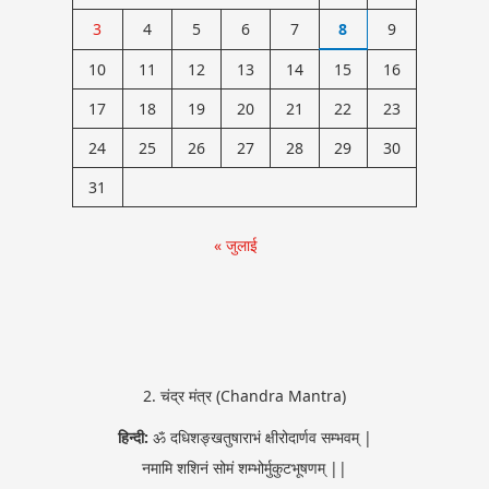
3
4
5
6
7
8
9
10
11
12
13
14
15
16
17
18
19
20
21
22
23
24
25
26
27
28
29
30
31
« जुलाई
2. चंद्र मंत्र (Chandra Mantra)
a)
हिन्दी:
ॐ दधिशङ्खतुषाराभं क्षीरोदार्णव सम्भवम् |
3.
द्युतिम् |
नमामि शशिनं सोमं शम्भोर्मुकुटभूषणम् ||
करम् ||
हिन्दी:
ॐ अ