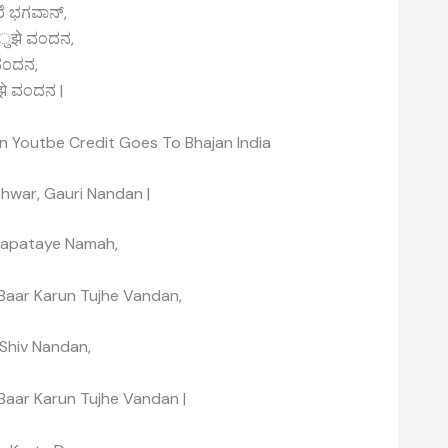
ರೆ ಭಗವಾನ್,
 ತुझे ವಂದನ,
 ನಂದನ,
झे ವಂದನ |
n Youtbe Credit Goes To Bhajan India
hwar, Gauri Nandan |
apataye Namah,
Baar Karun Tujhe Vandan,
 Shiv Nandan,
Baar Karun Tujhe Vandan |