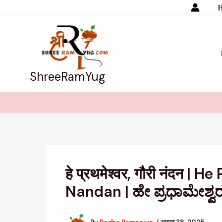
Skip
to
content
ShreeRamYug
हे प्रथमेश्वर, गौरी नंदन 
Nandan | ಹೇ ಪ್ರಧಾಮೇಶ್ವ