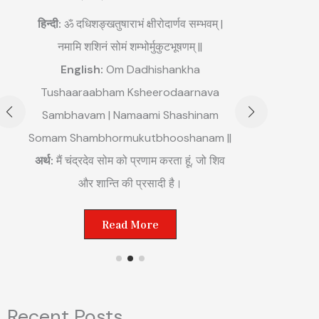
3. मं
हिन्दी:
ॐ दधिशङ्खतुषाराभं क्षीरोदार्णव सम्भवम् |
नमामि शशिनं सोमं शम्भोर्मुकुटभूषणम् ||
हिन्दी:
ॐ अङ्ग
English:
Om Dadhishankha
Engli
Tushaaraabham Ksheerodaarnava
Mahaabha
Sambhavam | Namaami Shashinam
Somam Shambhormukutbhooshanam ||
अर्थ:
मैं मंगल
अर्थ:
मैं चंद्रदेव सोम को प्रणाम करता हूं, जो शिव
शक्त
और शान्ति की प्रसादी है।
Read More
Recent Posts