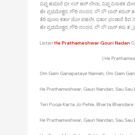
ವಿಘ್ನ ಹಮಾರೆ ಭೀ ಸಬ್ ಹರ್ ಲೇನಾ, ವಿಘ್ನ ವಿನಾಶಕ ಮೇ
ಹೇ ಪ್ರಥಮೇಶ್ವರ, ಗೌರಿ ನಂದನ, ಸೌ ಸೌ ಬಾರ್ ಕರುನ್
ತೆರಿ ಪೂಜಾ ಕರ್ತಾ ಜೋ ಪಹಲೇ, ಭರ್ತಾ ಭಂಡಾರೆ ಶಿವ
ಹೇ ಪ್ರಥಮೇಶ್ವರ, ಗೌರಿ ನಂದನ, ಸೌ ಸೌ ಬಾರ್ ಕರು ತु
Listen
He Prathameshwar Gouri Nadan
O
| He Prathames
Om Gam Ganapataye Namah, Om Gam Gan
He Prathameshwar, Gauri Nandan, Sau Sau 
Teri Pooja Karta Jo Pehle, Bharta Bhandare
He Prathameshwar, Gauri Nandan, Sau Sau 