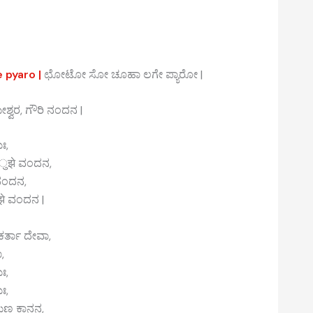
 pyaro |
ಛೋಟೋ ಸೋ ಚೂಹಾ ಲಗೇ ಪ್ಯಾರೋ |
ೇಶ್ವರ, ಗೌರಿ ನಂದನ |
ಃ,
 ತुझे ವಂದನ,
 ನಂದನ,
झे ವಂದನ |
ರ್ತಾ ದೇವಾ,
,
ಃ,
ಃ,
ಗುಣ ಕಾನನ,