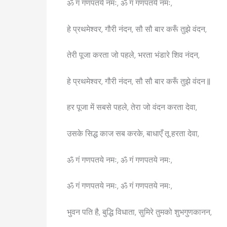
ॐ गं गणपतये नमः, ॐ गं गणपतये नमः,
3. मंगल मंत्र (Ma
हे प्रथमेश्वर, गौरी नंदन, सौ सौ बार करूँ तुझे वंदन,
हिन्दी:
ॐ अङ्गारकाय महाभागा
English:
Om Ang
तेरी पूजा करता जो पहले, भरता भंडारे शिव नंदन,
Mahaabhaagaaya Ma
हे प्रथमेश्वर, गौरी नंदन, सौ सौ बार करूँ तुझे वंदन ||
Namah 
अर्थ:
मैं मंगल ग्रह को प्रणा
हर पूजा में सबसे पहले, तेरा जो वंदन करता देवा,
शक्ति और विजय का
उसके सिद्ध काज सब करके, बाधाएँ तू हरता देवा,
Read M
ॐ गं गणपतये नमः, ॐ गं गणपतये नमः,
ॐ गं गणपतये नमः, ॐ गं गणपतये नमः,
भुवन पति है, बुद्धि विधाता, सुमिरे तुमको शुभगुणकानन,