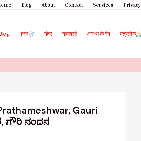
Home
Blog
About
Contact
Services
Privacy
Blog
भजन
मंत्र
नामावली
आस्था के रंग
मंत्रलोक
| He Prathameshwar, Gauri
ರ, ಗೌರಿ ನಂದನ