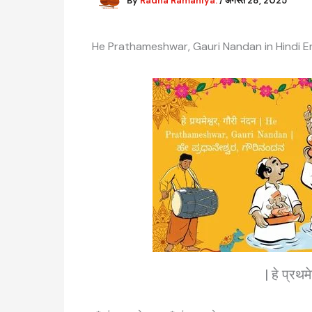
By
Radha Ramaniya.
/
अगस्त 28, 2025
He Prathameshwar, Gauri Nandan in Hindi E
| हे प्रथम