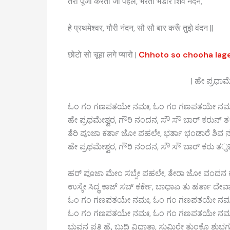
तेरी पूजा करता जो पहले, भरता भंडारे शिव नंदन,
हे प्रथमेश्वर, गौरी नंदन, सौ सौ बार करूँ तुझे वंदन ||
छोटो सो चूहा लगे प्यारो |
Chhoto so chooha lage
| ಹೇ ಪ್ರಧಾಮ
ಓಂ ಗಂ ಗಣಪತಯೇ ನಮಃ, ಓಂ ಗಂ ಗಣಪತಯೇ ನಮ
ಹೇ ಪ್ರಥಮೇಶ್ವರ, ಗೌರಿ ನಂದನ, ಸೌ ಸೌ ಬಾರ್ ಕರುನ್
ತೆರಿ ಪೂಜಾ ಕರ್ತಾ ಜೋ ಪಹಲೇ, ಭರ್ತಾ ಭಂಡಾರೆ ಶಿವ
ಹೇ ಪ್ರಥಮೇಶ್ವರ, ಗೌರಿ ನಂದನ, ಸೌ ಸೌ ಬಾರ್ ಕರು ತु
ಹರ್ ಪೂಜಾ ಮೇಂ ಸಬ್ಸೇ ಪಹಲೇ, ತೇರಾ ಜೋ ವಂದನ ಕ
ಉಸ್ಕೇ ಸಿದ್ಧ ಕಾಜ್ ಸಬ್ ಕರ್ಕೇ, ಬಾಧಾಏ ತು ಹರ್ತಾ ದೇವಾ
ಓಂ ಗಂ ಗಣಪತಯೇ ನಮಃ, ಓಂ ಗಂ ಗಣಪತಯೇ ನಮ
ಓಂ ಗಂ ಗಣಪತಯೇ ನಮಃ, ಓಂ ಗಂ ಗಣಪತಯೇ ನಮ
ಭುವನ ಪತಿ ಹೈ, ಬುದ್ಧಿ ವಿಧಾತಾ, ಸುಮಿರೇ ತುಂಕೊ ಶುಭ