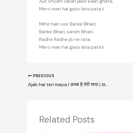
Aur Shyam varan jaise kaari ghata,
Mero man hai gayo lata pata॥
Milte hain use Banke Bihari,
Banke Bihari, saneh Bihari.
Radhe Radhe jis ne rata,
Mero man hai gayo lata pata॥
PREVIOUS
Ajab hai teri maya | अजब है तेरी माया | ಅಜಬ್ ಹೈ ತೇರಿ ಮಾಯಾ|
Related Posts