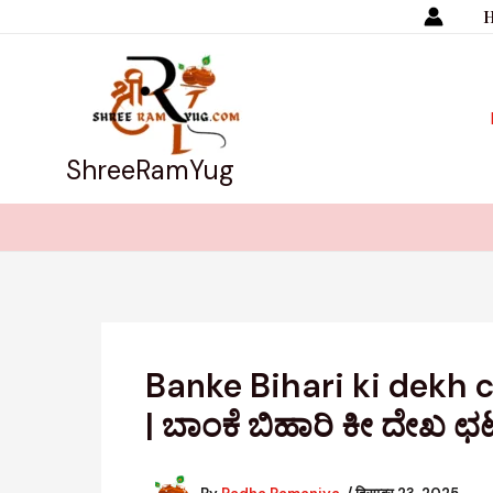
Skip
to
content
ShreeRamYug
Banke Bihari ki dekh chh
| ಬಾಂಕೆ ಬಿಹಾರಿ ಕೀ ದೇಖ ಛ