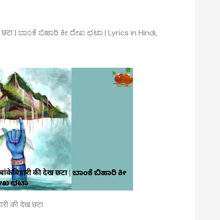
ख छटा | ಬಾಂಕೆ ಬಿಹಾರಿ ಕೀ ದೇಖ ಛಟಾ | Lyrics in Hindi,
वैदिक मंत्रों की संरचना:
िहारी की देख छटा