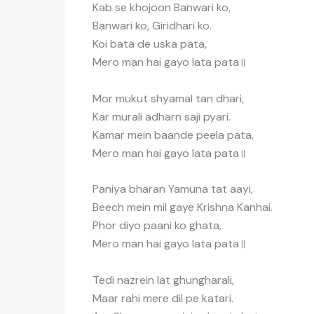
Kab se khojoon Banwari ko,
Banwari ko, Giridhari ko.
Koi bata de uska pata,
Mero man hai gayo lata pata॥
Mor mukut shyamal tan dhari,
Kar murali adharn saji pyari.
Kamar mein baande peela pata,
Mero man hai gayo lata pata॥
Paniya bharan Yamuna tat aayi,
Beech mein mil gaye Krishna Kanhai.
Phor diyo paani ko ghata,
Mero man hai gayo lata pata॥
Tedi nazrein lat ghungharali,
Maar rahi mere dil pe katari.