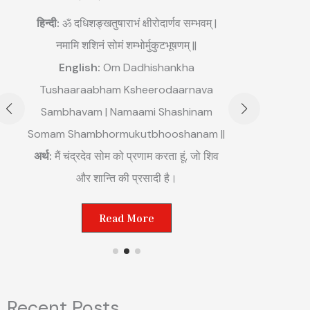
3. मं
हिन्दी:
ॐ दधिशङ्खतुषाराभं क्षीरोदार्णव सम्भवम् |
नमामि शशिनं सोमं शम्भोर्मुकुटभूषणम् ||
हिन्दी:
ॐ अङ्ग
English:
Om Dadhishankha
Engli
Tushaaraabham Ksheerodaarnava
Mahaabha
Sambhavam | Namaami Shashinam
Somam Shambhormukutbhooshanam ||
अर्थ:
मैं मंगल
अर्थ:
मैं चंद्रदेव सोम को प्रणाम करता हूं, जो शिव
शक्त
और शान्ति की प्रसादी है।
Read More
Recent Posts