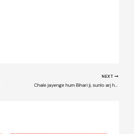
NEXT
Chale jayenge hum Bihari ji, sunlo arj hamari | चले जायेंगे हम बिहारी जी, सुनलो अरज हमारी | ಚಲೇ ಜಾಯೆಂಗೆ ಹಮ್ ಬಿಹಾರಿ ಜೀ, ಸುನ್‌ಲೋ ಅರ್ಜ್ ಹಮಾರಿ