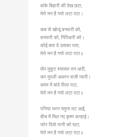
बांके बिहारी की देख छटा,
3. मंगल मंत्र (Ma
मेरो मन है गयो लटा पटा।
हिन्दी:
ॐ अङ्गारकाय महाभागा
कब से खोजूं बनवारी को,
English:
Om Ang
बनवारी को, गिरिधारी को।
Mahaabhaagaaya Ma
कोई बता दे उसका पता,
Namah 
मेरो मन है गयो लटा पटा॥
अर्थ:
मैं मंगल ग्रह को प्रणा
मोर मुकुट श्यामल तन धारी,
शक्ति और विजय का
कर मुरली अधरन सजी प्यारी।
कमर में बांदे पीला पटा,
Read M
मेरो मन है गयो लटा पटा॥
पनिया भरन यमुना तट आई,
बीच में मिल गए कृष्ण कन्हाई।
फोर दियो पानी को घटा,
मेरो मन है गयो लटा पटा॥