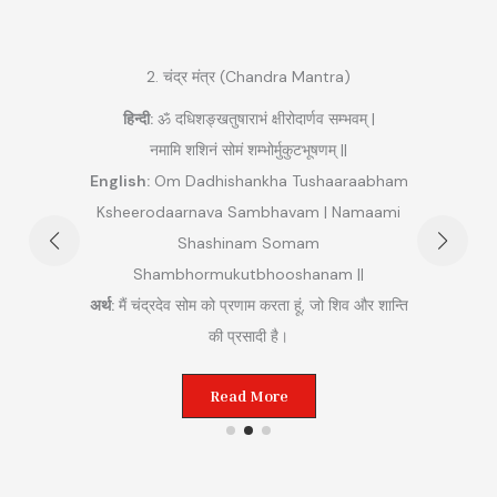
2. चंद्र मंत्र (Chandra Mantra)
हिन्दी:
ॐ दधिशङ्खतुषाराभं क्षीरोदार्णव सम्भवम् |
|
नमामि शशिनं सोमं शम्भोर्मुकुटभूषणम् ||
हि
English:
Om Dadhishankha Tushaaraabham
am
Ksheerodaarnava Sambhavam | Namaami
Maha
rim
Shashinam Somam
am ||
Shambhormukutbhooshanam ||
अर्थ:
म
म (लाल)
अर्थ:
मैं चंद्रदेव सोम को प्रणाम करता हूं, जो शिव और शान्ति
 करता
की प्रसादी है।
Read More