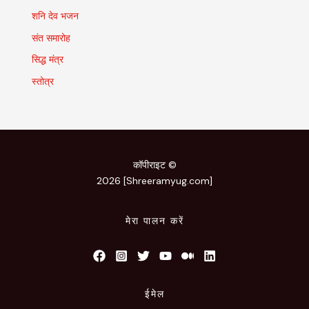
शनि देव भजन
संत समारोह
सिद्ध मंत्र
स्तोत्र
कॉपीराइट ©
2026 [Shreeramyug.com]
मेरा पालन करें
ईमेल