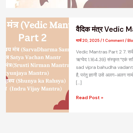
वैदिक
वैदिक मंत्र Vedic 
मंत्र
Vedic
मार्च 20, 2025
/
1 Comment
/
Bl
Mantras
Vedic Mantras Part 2 7. सर्
Part
ऋग्वेद 1.164.39) संस्कृत:“एकं सद
2
sad vipra bahudha vadanti,
है, परंतु ज्ञानी उसे अलग-अलग नामो
[…]
Read Post »