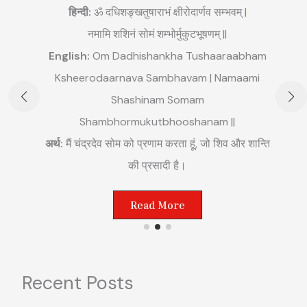
हिन्दी:
ॐ दधिशङ्खतुषाराभं क्षीरोदार्णव सम्भवम् |
नमामि शशिनं सोमं शम्भोर्मुकुटभूषणम् ||
English:
Om Dadhishankha Tushaaraabham
E
Ksheerodaarnava Sambhavam | Namaami
m
Shashinam Somam
||
अ
Shambhormukutbhooshanam ||
म
अर्थ:
मैं चंद्रदेव सोम को प्रणाम करता हूं, जो शिव और शान्ति
ष्ट
की प्रसादी है।
Read More
Recent Posts