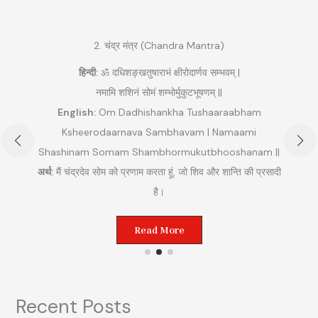
2. चंद्र मंत्र (Chandra Mantra)
हिन्दी:
ॐ दधिशङ्खतुषाराभं क्षीरोदार्णव सम्भवम् |
नमामि शशिनं सोमं शम्भोर्मुकुटभूषणम् ||
English:
Om Dadhishankha Tushaaraabham
Ksheerodaarnava Sambhavam | Namaami
Shashinam Somam Shambhormukutbhooshanam ||
अ
अर्थ:
मैं चंद्रदेव सोम को प्रणाम करता हूं, जो शिव और शान्ति की प्रसादी
ुम
है।
Read More
Recent Posts