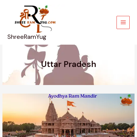
Skip
to
content
ShreeRamYug
Uttar Pradesh
Ayodhya
Ram
Mandir