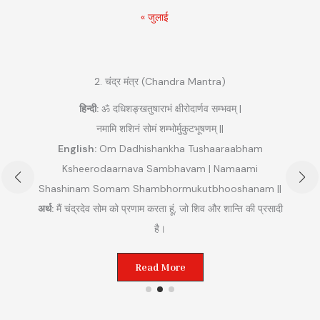
« जुलाई
2. चंद्र मंत्र (Chandra Mantra)
हिन्दी:
ॐ दधिशङ्खतुषाराभं क्षीरोदार्णव सम्भवम् |
नमामि शशिनं सोमं शम्भोर्मुकुटभूषणम् ||
English:
Om Dadhishankha Tushaaraabham
Ksheerodaarnava Sambhavam | Namaami
Shashinam Somam Shambhormukutbhooshanam ||
अ
अर्थ:
मैं चंद्रदेव सोम को प्रणाम करता हूं, जो शिव और शान्ति की प्रसादी
ुम
है।
Read More