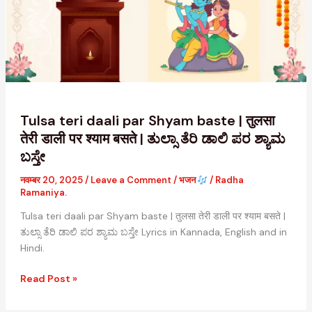
Shyam
baste
|
तुलसा
तेरी
डाली
पर
श्याम
Tulsa teri daali par Shyam baste | तुलसा
बसते
तेरी डाली पर श्याम बसते | ತುಲ್ಸಾ ತೆರಿ ಡಾಲಿ ಪರ ಶ್ಯಾಮ
|
ಬಸ್ತೇ
ತುಲ್ಸಾ
ತೆರಿ
नवम्बर 20, 2025
/
Leave a Comment
/
भजन
/
Radha
Ramaniya.
ಡಾಲಿ
ಪರ
Tulsa teri daali par Shyam baste | तुलसा तेरी डाली पर श्याम बसते |
ಶ್ಯಾಮ
ತುಲ್ಸಾ ತೆರಿ ಡಾಲಿ ಪರ ಶ್ಯಾಮ ಬಸ್ತೇ Lyrics in Kannada, English and in
ಬಸ್ತೇ
Hindi.
Read Post »