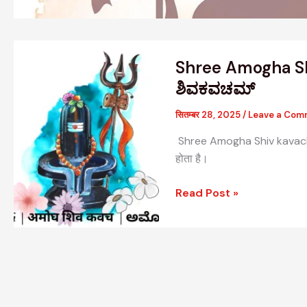
Shree
Shree Amogha Sh
Amogha
Shiv
ಶಿವಕವಚಮ್
Kavach
सितम्बर 28, 2025
/
Leave a Com
|
अमोघ
Shree Amogha Shiv kavacha अ
शिव
होता है।
कवच
|
Read Post »
ಅಮೋಘ
ಶಿವಕವಚಮ್