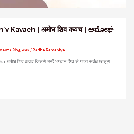
iv Kavach | अमोघ शिव कवच | ಅಮೋಘ
ment
/
Blog
,
कवच
/
Radha Ramaniya.
मोघ शिव कवच जिससे उन्हें भगवान शिव से गहरा संबंध महसूस
वैदिक मंत्रों की संरचना: