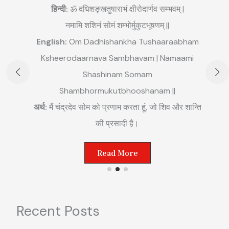
हिन्दी:
ॐ दधिशङ्खतुषाराभं क्षीरोदार्णव सम्भवम् |
नमामि शशिनं सोमं शम्भोर्मुकुटभूषणम् ||
English:
Om Dadhishankha Tushaaraabham
E
Ksheerodaarnava Sambhavam | Namaami
m
Shashinam Somam
||
अ
Shambhormukutbhooshanam ||
म
अर्थ:
मैं चंद्रदेव सोम को प्रणाम करता हूं, जो शिव और शान्ति
ष्ट
की प्रसादी है।
Read More
Recent Posts