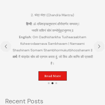
2. चंद्र मंत्र (Chandra Mantra)
हिन्दी:
ॐ दधिशङ्खतुषाराभं क्षीरोदार्णव सम्भवम् |
नमामि शशिनं सोमं शम्भोर्मुकुटभूषणम् ||
English:
Om Dadhishankha Tushaaraabham
Ksheerodaarnava Sambhavam | Namaami
Shashinam Somam Shambhormukutbhooshanam ||
अ
अर्थ:
मैं चंद्रदेव सोम को प्रणाम करता हूं, जो शिव और शान्ति की प्रसादी
ुम
है।
Read More
Recent Posts