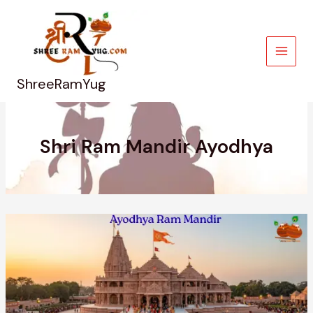
Skip
to
content
ShreeRamYug
Shri Ram Mandir Ayodhya
Ayodhya
Ram
Mandir