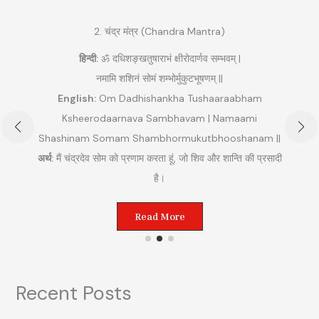
2. चंद्र मंत्र (Chandra Mantra)
हिन्दी:
ॐ दधिशङ्खतुषाराभं क्षीरोदार्णव सम्भवम् |
नमामि शशिनं सोमं शम्भोर्मुकुटभूषणम् ||
English:
Om Dadhishankha Tushaaraabham
Ksheerodaarnava Sambhavam | Namaami
Shashinam Somam Shambhormukutbhooshanam ||
अ
अर्थ:
मैं चंद्रदेव सोम को प्रणाम करता हूं, जो शिव और शान्ति की प्रसादी
ुम
है।
Read More
Recent Posts