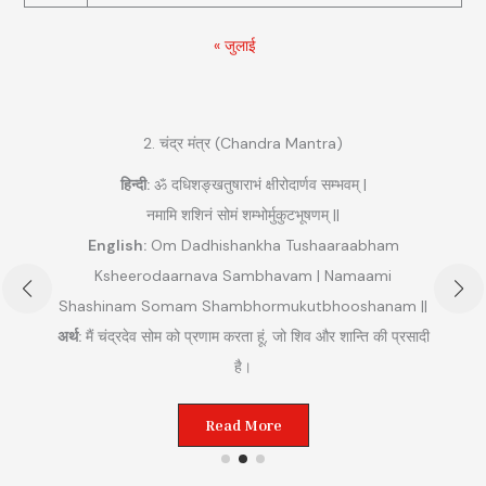
« जुलाई
2. चंद्र मंत्र (Chandra Mantra)
हिन्दी:
ॐ दधिशङ्खतुषाराभं क्षीरोदार्णव सम्भवम् |
नमामि शशिनं सोमं शम्भोर्मुकुटभूषणम् ||
English:
Om Dadhishankha Tushaaraabham
Ksheerodaarnava Sambhavam | Namaami
Shashinam Somam Shambhormukutbhooshanam ||
अ
अर्थ:
मैं चंद्रदेव सोम को प्रणाम करता हूं, जो शिव और शान्ति की प्रसादी
ुम
है।
Read More