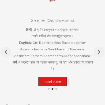
2. चंद्र मंत्र (Chandra Mantra)
हिन्दी:
ॐ दधिशङ्खतुषाराभं क्षीरोदार्णव सम्भवम् |
नमामि शशिनं सोमं शम्भोर्मुकुटभूषणम् ||
English:
Om Dadhishankha Tushaaraabham
Ksheerodaarnava Sambhavam | Namaami
Shashinam Somam Shambhormukutbhooshanam ||
अ
अर्थ:
मैं चंद्रदेव सोम को प्रणाम करता हूं, जो शिव और शान्ति की प्रसादी
ुम
है।
Read More