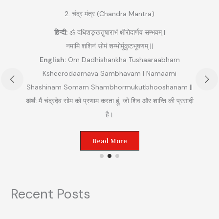
2. चंद्र मंत्र (Chandra Mantra)
हिन्दी:
ॐ दधिशङ्खतुषाराभं क्षीरोदार्णव सम्भवम् |
नमामि शशिनं सोमं शम्भोर्मुकुटभूषणम् ||
English:
Om Dadhishankha Tushaaraabham
Ksheerodaarnava Sambhavam | Namaami
Shashinam Somam Shambhormukutbhooshanam ||
अ
अर्थ:
मैं चंद्रदेव सोम को प्रणाम करता हूं, जो शिव और शान्ति की प्रसादी
ुम
है।
Read More
Recent Posts