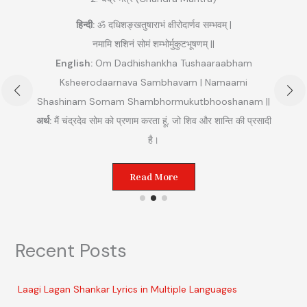
हिन्दी:
ॐ दधिशङ्खतुषाराभं क्षीरोदार्णव सम्भवम् |
नमामि शशिनं सोमं शम्भोर्मुकुटभूषणम् ||
English:
Om Dadhishankha Tushaaraabham
Ksheerodaarnava Sambhavam | Namaami
Shashinam Somam Shambhormukutbhooshanam ||
अ
अर्थ:
मैं चंद्रदेव सोम को प्रणाम करता हूं, जो शिव और शान्ति की प्रसादी
ुम
है।
Read More
Recent Posts
Laagi Lagan Shankar Lyrics in Multiple Languages