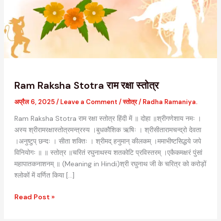
रक्षा
स्तोत्र
Ram Raksha Stotra राम रक्षा स्तोत्र
अप्रैल 6, 2025
/
Leave a Comment
/
स्तोत्र
/
Radha Ramaniya.
Ram Raksha Stotra राम रक्षा स्तोत्र हिंदी में ॥ दोहा ॥श्रीगणेशाय नमः ।
अस्य श्रीरामरक्षास्तोत्रमन्त्रस्य ।बुधकौशिक ऋषिः । श्रीसीतारामचन्द्रो देवता
।अनुष्टुप् छन्दः । सीता शक्तिः । श्रीमद् हनुमान् कीलकम् ।ममाभीष्टसिद्धये जपे
विनियोगः ॥ ॥ स्तोत्र ॥चरितं रघुनाथस्य शतकोटि प्रविस्तरम् ।एकैकमक्षरं पुंसां
महापातकनाशनम् ॥ (Meaning in Hindi)श्री रघुनाथ जी के चरित्र को करोड़ों
श्लोकों में वर्णित किया […]
Read Post »