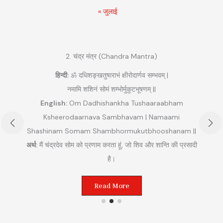
« जुलाई
2. चंद्र मंत्र (Chandra Mantra)
हिन्दी:
ॐ दधिशङ्खतुषाराभं क्षीरोदार्णव सम्भवम् |
नमामि शशिनं सोमं शम्भोर्मुकुटभूषणम् ||
English:
Om Dadhishankha Tushaaraabham
Ksheerodaarnava Sambhavam | Namaami
Shashinam Somam Shambhormukutbhooshanam ||
अ
अर्थ:
मैं चंद्रदेव सोम को प्रणाम करता हूं, जो शिव और शान्ति की प्रसादी
ुम
है।
Read More