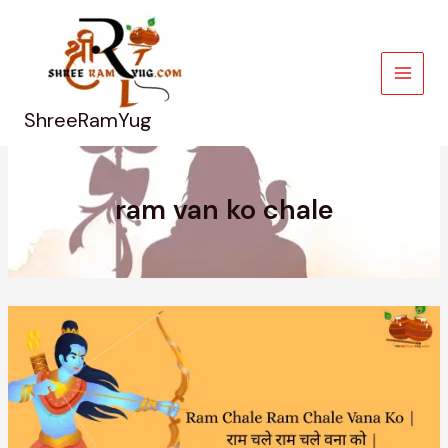
Skip
to
content
ShreeRamYug
ram van ko chale
Ram
Chale
Ram
Chale
Vana
Ko