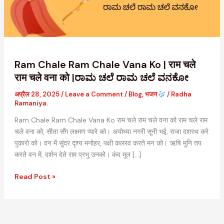
|
राम
चले
राम
चले
वना
Ram Chale Ram Chale Vana Ko | राम चले
को
राम चले वना को |ರಾಮ ಚಲೆ ರಾಮ ಚಲೆ ವನಕೋ
|
अप्रैल 28, 2025
/
Leave a Comment
/
Blog
,
भजन
/
Radha
ರಾಮ
Ramaniya.
ಚಲೆ
ರಾಮ
Ram Chale Ram Chale Vana Ko राम चले राम चले वना को राम चले राम
ಚಲೆ
चले वना को, सीता सँग लक्ष्मण प्यारे को। अयोध्या नगरी सूनी भई, राजा दशरथ करे
ವನಕೋ
पुकारो को। वन में सुंदर दृश्य मनोहर, पक्षी कलरव करते मन को। ऋषि मुनि तप
करते वन में, दर्शन देते राम प्रभु उनको। कंद मूल […]
Read Post »