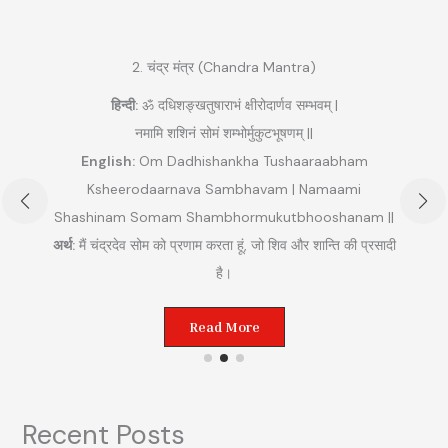
2. चंद्र मंत्र (Chandra Mantra)
हिन्दी:
ॐ दधिशङ्खतुषाराभं क्षीरोदार्णव सम्भवम् |
नमामि शशिनं सोमं शम्भोर्मुकुटभूषणम् ||
English:
Om Dadhishankha Tushaaraabham
Ksheerodaarnava Sambhavam | Namaami
Shashinam Somam Shambhormukutbhooshanam ||
अ
अर्थ:
मैं चंद्रदेव सोम को प्रणाम करता हूं, जो शिव और शान्ति की प्रसादी
ुम
है।
Read More
Recent Posts