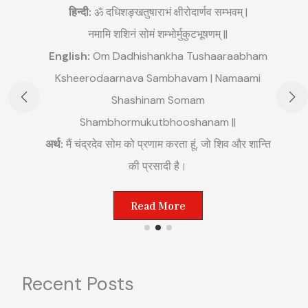
हिन्दी:
ॐ दधिशङ्खतुषाराभं क्षीरोदार्णव सम्भवम् |
नमामि शशिनं सोमं शम्भोर्मुकुटभूषणम् ||
English:
Om Dadhishankha Tushaaraabham
E
Ksheerodaarnava Sambhavam | Namaami
m
Shashinam Somam
||
अ
Shambhormukutbhooshanam ||
म
अर्थ:
मैं चंद्रदेव सोम को प्रणाम करता हूं, जो शिव और शान्ति
ष्ट
की प्रसादी है।
Read More
Recent Posts