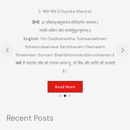
2. चंद्र मंत्र (Chandra Mantra)
हिन्दी:
ॐ दधिशङ्खतुषाराभं क्षीरोदार्णव सम्भवम् |
नमामि शशिनं सोमं शम्भोर्मुकुटभूषणम् ||
English:
Om Dadhishankha Tushaaraabham
Ksheerodaarnava Sambhavam | Namaami
Shashinam Somam Shambhormukutbhooshanam ||
अ
अर्थ:
मैं चंद्रदेव सोम को प्रणाम करता हूं, जो शिव और शान्ति की प्रसादी
ुम
है।
Read More
Recent Posts