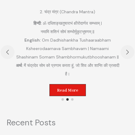
2. चंद्र मंत्र (Chandra Mantra)
हिन्दी:
ॐ दधिशङ्खतुषाराभं क्षीरोदार्णव सम्भवम् |
नमामि शशिनं सोमं शम्भोर्मुकुटभूषणम् ||
English:
Om Dadhishankha Tushaaraabham
Ksheerodaarnava Sambhavam | Namaami
Shashinam Somam Shambhormukutbhooshanam ||
अ
अर्थ:
मैं चंद्रदेव सोम को प्रणाम करता हूं, जो शिव और शान्ति की प्रसादी
ुम
है।
Read More
Recent Posts