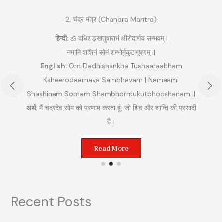
2. चंद्र मंत्र (Chandra Mantra)
हिन्दी:
ॐ दधिशङ्खतुषाराभं क्षीरोदार्णव सम्भवम् |
नमामि शशिनं सोमं शम्भोर्मुकुटभूषणम् ||
English:
Om Dadhishankha Tushaaraabham
Ksheerodaarnava Sambhavam | Namaami
Shashinam Somam Shambhormukutbhooshanam ||
अ
अर्थ:
मैं चंद्रदेव सोम को प्रणाम करता हूं, जो शिव और शान्ति की प्रसादी
ुम
है।
Read More
Recent Posts