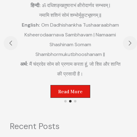
हिन्दी:
ॐ दधिशङ्खतुषाराभं क्षीरोदार्णव सम्भवम् |
नमामि शशिनं सोमं शम्भोर्मुकुटभूषणम् ||
English:
Om Dadhishankha Tushaaraabham
E
Ksheerodaarnava Sambhavam | Namaami
m
Shashinam Somam
||
अ
Shambhormukutbhooshanam ||
म
अर्थ:
मैं चंद्रदेव सोम को प्रणाम करता हूं, जो शिव और शान्ति
ष्ट
की प्रसादी है।
Read More
Recent Posts