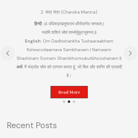
2. चंद्र मंत्र (Chandra Mantra)
हिन्दी:
ॐ दधिशङ्खतुषाराभं क्षीरोदार्णव सम्भवम् |
नमामि शशिनं सोमं शम्भोर्मुकुटभूषणम् ||
English:
Om Dadhishankha Tushaaraabham
Ksheerodaarnava Sambhavam | Namaami
Shashinam Somam Shambhormukutbhooshanam ||
अ
अर्थ:
मैं चंद्रदेव सोम को प्रणाम करता हूं, जो शिव और शान्ति की प्रसादी
ुम
है।
Read More
Recent Posts