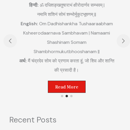
हिन्दी:
ॐ दधिशङ्खतुषाराभं क्षीरोदार्णव सम्भवम् |
नमामि शशिनं सोमं शम्भोर्मुकुटभूषणम् ||
English:
Om Dadhishankha Tushaaraabham
E
Ksheerodaarnava Sambhavam | Namaami
m
Shashinam Somam
||
अ
Shambhormukutbhooshanam ||
म
अर्थ:
मैं चंद्रदेव सोम को प्रणाम करता हूं, जो शिव और शान्ति
ष्ट
की प्रसादी है।
Read More
Recent Posts