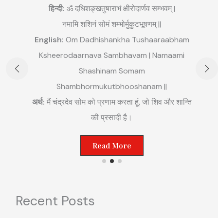
हिन्दी:
ॐ दधिशङ्खतुषाराभं क्षीरोदार्णव सम्भवम् |
नमामि शशिनं सोमं शम्भोर्मुकुटभूषणम् ||
English:
Om Dadhishankha Tushaaraabham
E
Ksheerodaarnava Sambhavam | Namaami
m
Shashinam Somam
||
अ
Shambhormukutbhooshanam ||
म
अर्थ:
मैं चंद्रदेव सोम को प्रणाम करता हूं, जो शिव और शान्ति
ष्ट
की प्रसादी है।
Read More
Recent Posts