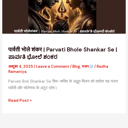
Parvati
Bhole
Shankar
Se
|
ಪಾರ್ವತಿ
ಭೋಲೆ
ಶಂಕರ
पार्वती भोले शंकर | Parvati Bhole Shankar Se |
ಪಾರ್ವತಿ ಭೋಲೆ ಶಂಕರ
अक्टूबर 4, 2025
/
Leave a Comment
/
Blog
,
भजन
/
Radha
Ramaniya.
Parvati Boli Shankar Se शिव–शक्ति के अद्भुत मिलन को दर्शाता यह भजन
पार्वती और भोलेनाथ के अटूट प्रेम |
Read Post »