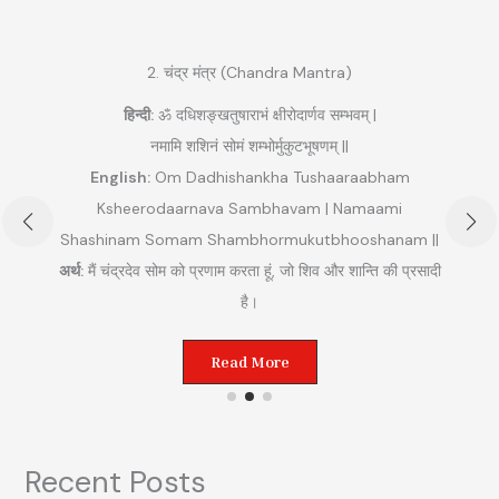
2. चंद्र मंत्र (Chandra Mantra)
हिन्दी:
ॐ दधिशङ्खतुषाराभं क्षीरोदार्णव सम्भवम् |
नमामि शशिनं सोमं शम्भोर्मुकुटभूषणम् ||
English:
Om Dadhishankha Tushaaraabham
Ksheerodaarnava Sambhavam | Namaami
Shashinam Somam Shambhormukutbhooshanam ||
अ
अर्थ:
मैं चंद्रदेव सोम को प्रणाम करता हूं, जो शिव और शान्ति की प्रसादी
ुम
है।
Read More
Recent Posts