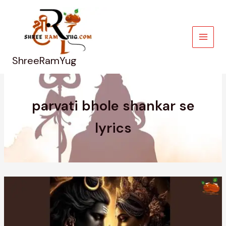
Skip
to
content
ShreeRamYug
parvati bhole shankar se
lyrics
पार्वती
भोले
शंकर
|