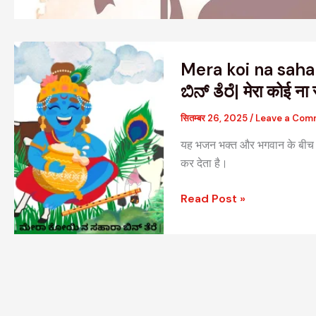
Mera
Mera koi na saha
koi
na
ಬಿನ್ ತೆರೆ| मेरा कोई ना 
sahara
सितम्बर 26, 2025
/
Leave a Com
bin
tere
यह भजन भक्त और भगवान के बीच अट
|
कर देता है।
ಮೇರಾ
ಕೋಯಿ
Read Post »
ನ
ಸಹಾರಾ
ಬಿನ್
ತೆರೆ|
मेरा
कोई