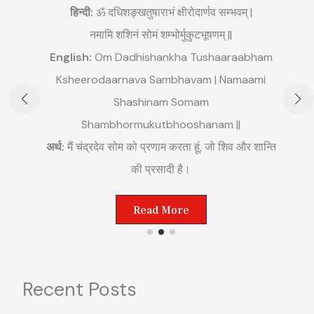
हिन्दी:
ॐ दधिशङ्खतुषाराभं क्षीरोदार्णव सम्भवम् |
नमामि शशिनं सोमं शम्भोर्मुकुटभूषणम् ||
English:
Om Dadhishankha Tushaaraabham
E
Ksheerodaarnava Sambhavam | Namaami
m
Shashinam Somam
||
अ
Shambhormukutbhooshanam ||
म
अर्थ:
मैं चंद्रदेव सोम को प्रणाम करता हूं, जो शिव और शान्ति
ष्ट
की प्रसादी है।
Read More
Recent Posts