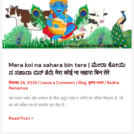
na
sahara
bin
tere
|
ಮೇರಾ
ಕೋಯಿ
ನ
ಸಹಾರಾ
ಬಿನ್
Mera koi na sahara bin tere | ಮೇರಾ ಕೋಯಿ
ತೆರೆ|
ನ ಸಹಾರಾ ಬಿನ್ ತೆರೆ| मेरा कोई ना सहारा बिन तेरे
मेरा
सितम्बर 26, 2025
/
Leave a Comment
/
Blog
,
कृष्णा भजन
/
Radha
कोई
Ramaniya.
ना
सहारा
यह भजन भक्त और भगवान के बीच अटूट प्रेम व भरोसे का जीवंत चित्रण है, जो
बिन
मन को भक्ति रस से सराबोर कर देता है।
तेरे
Read Post »