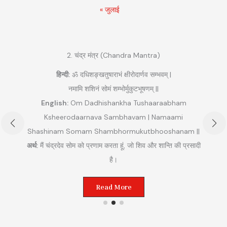
« जुलाई
2. चंद्र मंत्र (Chandra Mantra)
हिन्दी:
ॐ दधिशङ्खतुषाराभं क्षीरोदार्णव सम्भवम् |
नमामि शशिनं सोमं शम्भोर्मुकुटभूषणम् ||
English:
Om Dadhishankha Tushaaraabham
Ksheerodaarnava Sambhavam | Namaami
Shashinam Somam Shambhormukutbhooshanam ||
अ
अर्थ:
मैं चंद्रदेव सोम को प्रणाम करता हूं, जो शिव और शान्ति की प्रसादी
ुम
है।
Read More