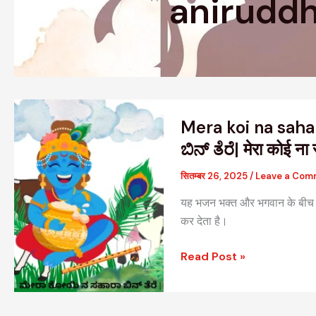
anirudd
Mera
Mera koi na saha
koi
na
ಬಿನ್ ತೆರೆ| मेरा कोई ना 
sahara
सितम्बर 26, 2025
/
Leave a Com
bin
tere
यह भजन भक्त और भगवान के बीच अट
|
कर देता है।
ಮೇರಾ
ಕೋಯಿ
Read Post »
ನ
ಸಹಾರಾ
ಬಿನ್