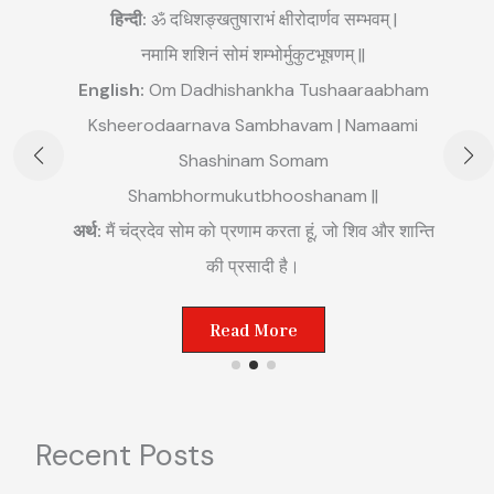
हिन्दी:
ॐ दधिशङ्खतुषाराभं क्षीरोदार्णव सम्भवम् |
नमामि शशिनं सोमं शम्भोर्मुकुटभूषणम् ||
English:
Om Dadhishankha Tushaaraabham
E
Ksheerodaarnava Sambhavam | Namaami
m
Shashinam Somam
||
अ
Shambhormukutbhooshanam ||
म
अर्थ:
मैं चंद्रदेव सोम को प्रणाम करता हूं, जो शिव और शान्ति
ष्ट
की प्रसादी है।
Read More
Recent Posts