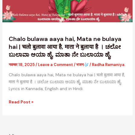
bulaya
hai
|
चलो
बुलावा
आया
Chalo bulawa aaya hai, Mata ne bulaya
है,
hai | चलो बुलावा आया है, माता ने बुलाया है । ಚಲೋ
माता
ಬುಲಾವಾ ಆಯಾ ಹೈ, ಮಾತಾ ನೇ ಬುಲಾಯಾ ಹೈ.
ने
बुलाया
नवम्बर 18, 2025
/
Leave a Comment
/
भजन
/
Radha Ramaniya.
है
Chalo bulawa aaya hai, Mata ne bulaya hai | चलो बुलावा आया है,
।
माता ने बुलाया है । ಚಲೋ ಬುಲಾವಾ ಆಯಾ ಹೈ, ಮಾತಾ ನೇ ಬುಲಾಯಾ ಹೈ.
ಚಲೋ
Lyrics in Kannada, English and in Hindi.
ಬುಲಾವಾ
ಆಯಾ
Read Post »
ಹೈ,
ಮಾತಾ
ನೇ
ಬುಲಾಯಾ
ಹೈ.