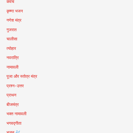
कवच
कृष्णा भजन
गणेश मंत्र
गुजरात
चालीसा
त्योहार
नवरात्रि
नामावली
पूजा और स्तोत्र मंत्र
प्रश्न-उत्तर
प्राथन
बीजमंत्र
भक्त नामावली
भगवद्गीता
भजन