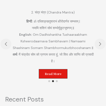
2. चंद्र मंत्र (Chandra Mantra)
हिन्दी:
ॐ दधिशङ्खतुषाराभं क्षीरोदार्णव सम्भवम् |
नमामि शशिनं सोमं शम्भोर्मुकुटभूषणम् ||
English:
Om Dadhishankha Tushaaraabham
Ksheerodaarnava Sambhavam | Namaami
Shashinam Somam Shambhormukutbhooshanam ||
अ
अर्थ:
मैं चंद्रदेव सोम को प्रणाम करता हूं, जो शिव और शान्ति की प्रसादी
ुम
है।
Read More
Recent Posts