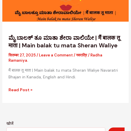
|
मैं
बालक
तू
माता
|
ಮೈ ಬಾಲಕ್ ತೂ ಮಾತಾ ಶೇರಾ ವಾಲಿಯೇ | मैं बालक तू
Main
माता | Main balak tu mata Sheran Waliye
balak
सितम्बर 27, 2025
/
Leave a Comment
/
नवरात्रि
/
Radha
tu
Ramaniya.
mata
Sheran
मैं बालक तू माता | Main balak tu mata Sheran Waliye Navaratri
Waliye
Bhajan in Kanada, English and Hindi.
Read Post »
खोजें