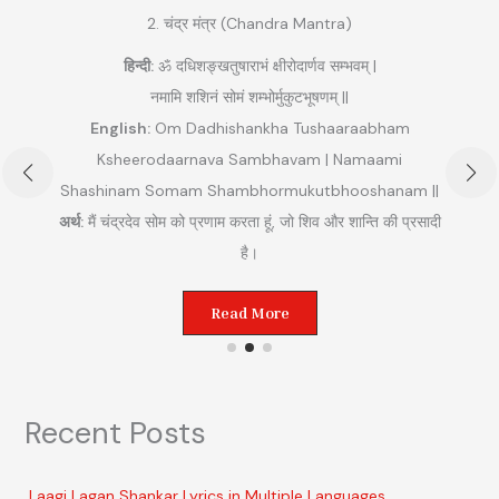
2. चंद्र मंत्र (Chandra Mantra)
हिन्दी:
ॐ दधिशङ्खतुषाराभं क्षीरोदार्णव सम्भवम् |
नमामि शशिनं सोमं शम्भोर्मुकुटभूषणम् ||
English:
Om Dadhishankha Tushaaraabham
Ksheerodaarnava Sambhavam | Namaami
Shashinam Somam Shambhormukutbhooshanam ||
अ
अर्थ:
मैं चंद्रदेव सोम को प्रणाम करता हूं, जो शिव और शान्ति की प्रसादी
ुम
है।
Read More
Recent Posts
Laagi Lagan Shankar Lyrics in Multiple Languages