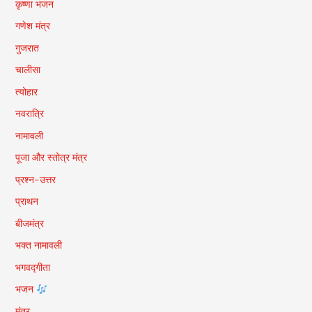
कृष्णा भजन
गणेश मंत्र
गुजरात
चालीसा
त्योहार
नवरात्रि
नामावली
पूजा और स्तोत्र मंत्र
प्रश्न-उत्तर
प्राथन
बीजमंत्र
भक्त नामावली
भगवद्गीता
भजन
मंत्र