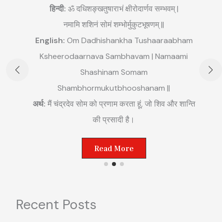
हिन्दी:
ॐ दधिशङ्खतुषाराभं क्षीरोदार्णव सम्भवम् |
नमामि शशिनं सोमं शम्भोर्मुकुटभूषणम् ||
English:
Om Dadhishankha Tushaaraabham
E
Ksheerodaarnava Sambhavam | Namaami
m
Shashinam Somam
||
अ
Shambhormukutbhooshanam ||
म
अर्थ:
मैं चंद्रदेव सोम को प्रणाम करता हूं, जो शिव और शान्ति
ष्ट
की प्रसादी है।
Read More
Recent Posts