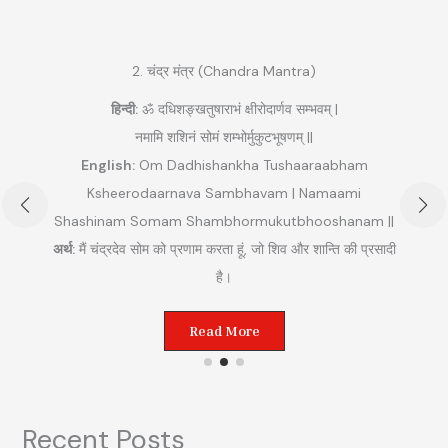
2. चंद्र मंत्र (Chandra Mantra)
हिन्दी:
ॐ दधिशङ्खतुषाराभं क्षीरोदार्णव सम्भवम् |
नमामि शशिनं सोमं शम्भोर्मुकुटभूषणम् ||
English:
Om Dadhishankha Tushaaraabham
Ksheerodaarnava Sambhavam | Namaami
Shashinam Somam Shambhormukutbhooshanam ||
अ
अर्थ:
मैं चंद्रदेव सोम को प्रणाम करता हूं, जो शिव और शान्ति की प्रसादी
ुम
है।
Read More
Recent Posts