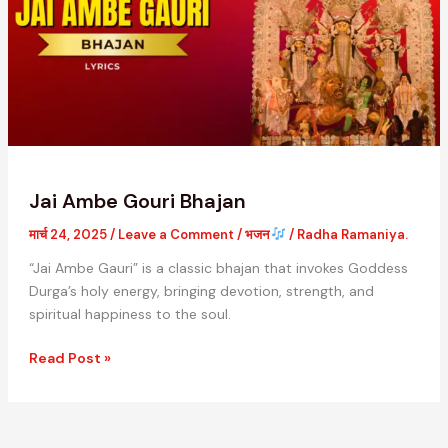
Jai Ambe Gouri Bhajan
मार्च 24, 2025
/
Leave a Comment
/
भजन
/
Radha Ramaniya.
“Jai Ambe Gauri” is a classic bhajan that invokes Goddess
Durga’s holy energy, bringing devotion, strength, and
spiritual happiness to the soul.
Read Post »