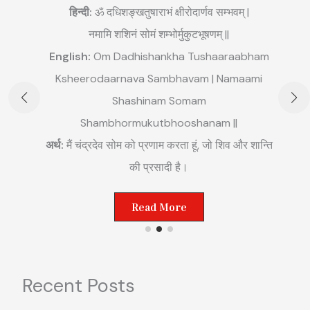
हिन्दी:
ॐ दधिशङ्खतुषाराभं क्षीरोदार्णव सम्भवम् |
नमामि शशिनं सोमं शम्भोर्मुकुटभूषणम् ||
English:
Om Dadhishankha Tushaaraabham
E
Ksheerodaarnava Sambhavam | Namaami
m
Shashinam Somam
||
अ
Shambhormukutbhooshanam ||
म
अर्थ:
मैं चंद्रदेव सोम को प्रणाम करता हूं, जो शिव और शान्ति
ष्ट
की प्रसादी है।
Read More
Recent Posts