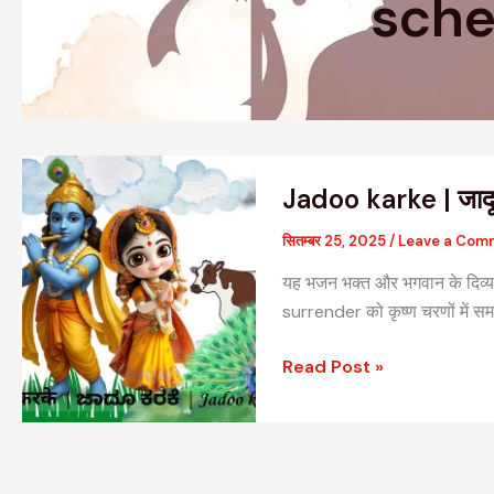
sche
Jadoo
Jadoo karke | जाद
karke
|
सितम्बर 25, 2025
/
Leave a Com
जादू
यह भजन भक्त और भगवान के दिव्य 
करके
surrender को कृष्ण चरणों में समर
|
ಜಾದೂ
Read Post »
ಕರಕೆ