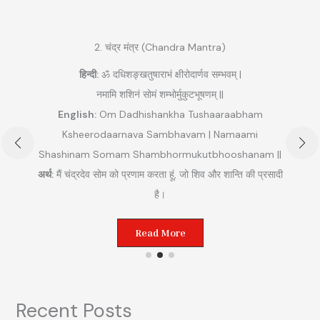
2. चंद्र मंत्र (Chandra Mantra)
हिन्दी:
ॐ दधिशङ्खतुषाराभं क्षीरोदार्णव सम्भवम् |
नमामि शशिनं सोमं शम्भोर्मुकुटभूषणम् ||
English:
Om Dadhishankha Tushaaraabham
Ksheerodaarnava Sambhavam | Namaami
Shashinam Somam Shambhormukutbhooshanam ||
अ
अर्थ:
मैं चंद्रदेव सोम को प्रणाम करता हूं, जो शिव और शान्ति की प्रसादी
ुम
है।
Read More
Recent Posts