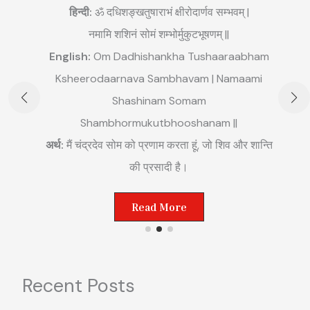
हिन्दी:
ॐ दधिशङ्खतुषाराभं क्षीरोदार्णव सम्भवम् |
नमामि शशिनं सोमं शम्भोर्मुकुटभूषणम् ||
English:
Om Dadhishankha Tushaaraabham
E
Ksheerodaarnava Sambhavam | Namaami
m
Shashinam Somam
||
अ
Shambhormukutbhooshanam ||
म
अर्थ:
मैं चंद्रदेव सोम को प्रणाम करता हूं, जो शिव और शान्ति
ष्ट
की प्रसादी है।
Read More
Recent Posts