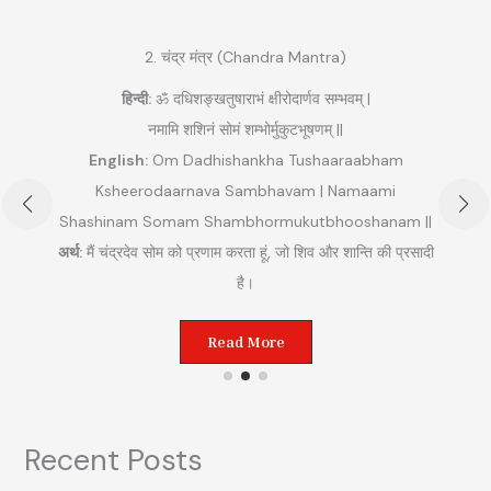
2. चंद्र मंत्र (Chandra Mantra)
हिन्दी:
ॐ दधिशङ्खतुषाराभं क्षीरोदार्णव सम्भवम् |
नमामि शशिनं सोमं शम्भोर्मुकुटभूषणम् ||
English:
Om Dadhishankha Tushaaraabham
Ksheerodaarnava Sambhavam | Namaami
Shashinam Somam Shambhormukutbhooshanam ||
अ
अर्थ:
मैं चंद्रदेव सोम को प्रणाम करता हूं, जो शिव और शान्ति की प्रसादी
ुम
है।
Read More
Recent Posts