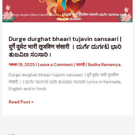
दुर्गे
दुर्घट
भारी
तुजविण
संसारी
।
Durge durghat bhaari tujavin sansaari |
ದುರ್ಗೆ
दुर्गे दुर्घट भारी तुजविण संसारी । ದುರ್ಗೆ ದುರ್ಗಟ ಭಾರಿ
ದುರ್ಗಟ
ತುಜವಿಣ ಸಂಸಾರಿ ।
ಭಾರಿ
ತುಜವಿಣ
नवम्बर 19, 2025
/
Leave a Comment
/
आरती
/
Radha Ramaniya.
ಸಂಸಾರಿ
Durge durghat bhaari tujavin sansaari. | दुर्गे दुर्घट भारी तुजविण
।
संसारी । | ದುರ್ಗೆ ದುರ್ಗಟ ಭಾರಿ ತುಜವಿಣ ಸಂಸಾರಿ Lyrics in Kannada,
English and in hindi.
Read Post »