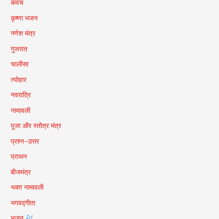
कवच
कृष्णा भजन
गणेश मंत्र
गुजरात
चालीसा
त्योहार
नवरात्रि
नामावली
पूजा और स्तोत्र मंत्र
प्रश्न-उत्तर
प्राथन
बीजमंत्र
भक्त नामावली
भगवद्गीता
भजन