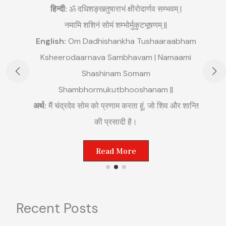
हिन्दी:
ॐ दधिशङ्खतुषाराभं क्षीरोदार्णव सम्भवम् |
नमामि शशिनं सोमं शम्भोर्मुकुटभूषणम् ||
English:
Om Dadhishankha Tushaaraabham
E
Ksheerodaarnava Sambhavam | Namaami
m
Shashinam Somam
||
अ
Shambhormukutbhooshanam ||
म
अर्थ:
मैं चंद्रदेव सोम को प्रणाम करता हूं, जो शिव और शान्ति
ष्ट
की प्रसादी है।
Read More
Recent Posts