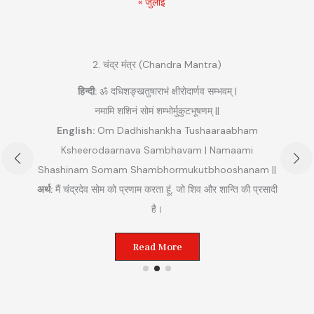
« जुलाई
2. चंद्र मंत्र (Chandra Mantra)
हिन्दी:
ॐ दधिशङ्खतुषाराभं क्षीरोदार्णव सम्भवम् |
नमामि शशिनं सोमं शम्भोर्मुकुटभूषणम् ||
English:
Om Dadhishankha Tushaaraabham
Ksheerodaarnava Sambhavam | Namaami
Shashinam Somam Shambhormukutbhooshanam ||
अ
अर्थ:
मैं चंद्रदेव सोम को प्रणाम करता हूं, जो शिव और शान्ति की प्रसादी
ुम
है।
Read More