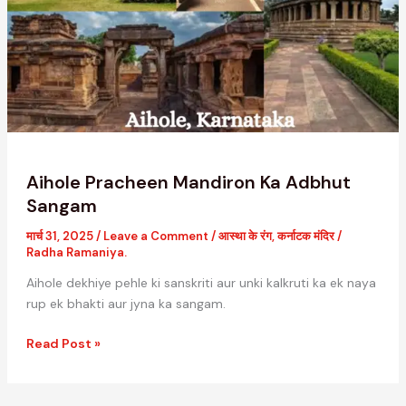
Adbhut
Sangam
Aihole Pracheen Mandiron Ka Adbhut
Sangam
मार्च 31, 2025
/
Leave a Comment
/
आस्था के रंग
,
कर्नाटक मंदिर
/
Radha Ramaniya.
Aihole dekhiye pehle ki sanskriti aur unki kalkruti ka ek naya
rup ek bhakti aur jyna ka sangam.
Read Post »